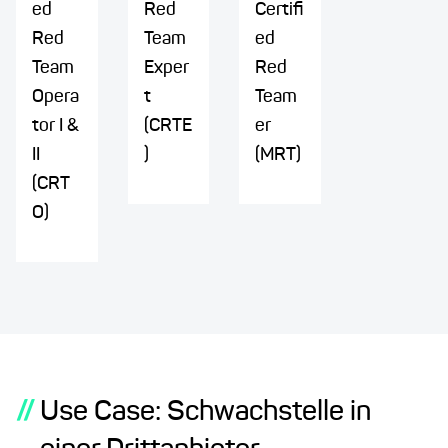
ed
Red
Certifi
Red
Team
ed
Team
Exper
Red
Opera
t
Team
tor I &
(CRTE
er
II
)
(MRT)
(CRT
O)
//
Use Case: Schwachstelle in