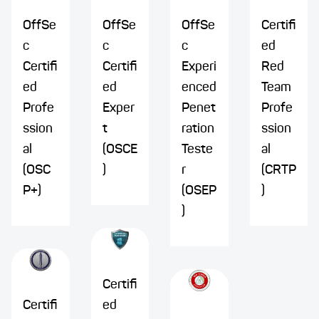
OffSe
OffSe
OffSe
Certifi
c
c
c
ed
Certifi
Certifi
Experi
Red
ed
ed
enced
Team
Profe
Exper
Penet
Profe
ssion
t
ration
ssion
al
(OSCE
Teste
al
(OSC
)
r
(CRTP
P+)
(OSEP
)
)
Certifi
Certifi
ed