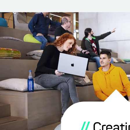
//
Creati