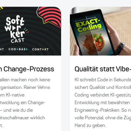
ein Change-Prozess
Qualität statt Vib
allein machen noch keine
KI schreibt Code in Sekund
rganisation. Rainer Vehns
sichert Qualität und Kontro
rum KI-native
Coding verbindet KI-gestüt
twicklung ein Change-
Entwicklung mit bewährten
 – und wie du die
Engineering-Praktiken. So n
ätsschallmauer wirklich
volle Potenzial, ohne die Zü
t.
Hand zu geben.