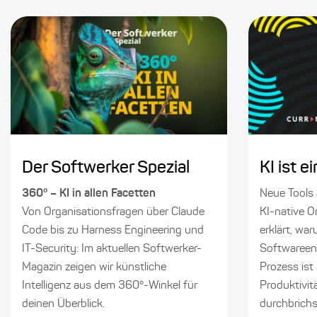
Der Softwerker Spezial
KI ist 
360° – KI in allen Facetten
Neue Tools 
Von Organisationsfragen über Claude
KI-native O
Code bis zu Harness Engineering und
erklärt, wa
IT-Security: Im aktuellen Softwerker-
Softwareen
Magazin zeigen wir künstliche
Prozess ist
Intelligenz aus dem 360°-Winkel für
Produktivit
deinen Überblick.
durchbrichs