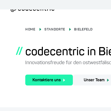
HOME
STANDORTE
BIELEFELD
//
codecentric in Bi
Innovationsfreude für den ostwestfälis
Kontaktiere uns
Unser Team