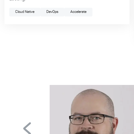
Cloud Native
DevOps
Accelerate
res
ere
ndern
en.