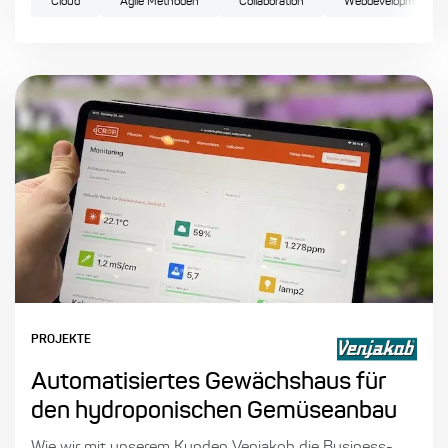
Cloud
Agile Methoden
Collaboration
Webdevelopment
PROJEKTE
Automatisiertes Gewächshaus für
den hydroponischen Gemüseanbau