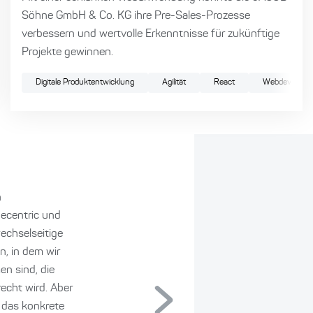
Söhne GmbH & Co. KG ihre Pre-Sales-Prozesse
verbessern und wertvolle Erkenntnisse für zukünftige
Projekte gewinnen.
Digitale Produktentwicklung
Agilität
React
Webdevelopm
n
ecentric und
echselseitige
n, in dem wir
n sind, die
cht wird. Aber
 das konkrete