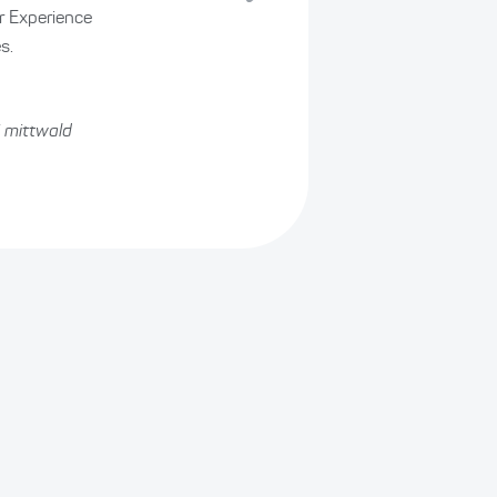
er Experience
s.
i mittwald