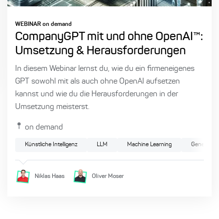
WEBINAR on demand
CompanyGPT mit und ohne OpenAI™:
Umsetzung & Herausforderungen
In diesem Webinar lernst du, wie du ein firmeneigenes
GPT sowohl mit als auch ohne OpenAI aufsetzen
kannst und wie du die Herausforderungen in der
Umsetzung meisterst.
on demand
Künstliche Intelligenz
LLM
Machine Learning
Generative
Niklas
Haas
Oliver
Moser