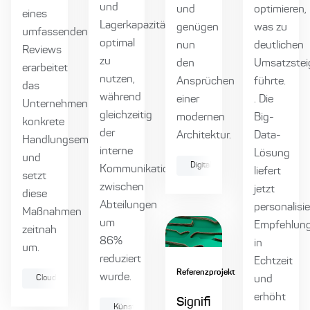
und
und
optimieren,
eines
Lagerkapazitäten
genügen
was zu
umfassenden
optimal
nun
deutlichen
Reviews
zu
den
Umsatzstei
erarbeitet
nutzen,
Ansprüchen
führte.
das
während
einer
. Die
Unternehmen
gleichzeitig
modernen
Big-
konkrete
der
Architektur.
Data-
Handlungsempfehlungen
interne
Lösung
und
Digitale Produktentwicklung
Kommunikationsaufwand
liefert
setzt
zwischen
jetzt
diese
Abteilungen
personalisie
Maßnahmen
um
Empfehlun
zeitnah
86%
in
um.
reduziert
Echtzeit
Referenzprojekt
wurde.
Cloud
Infrastructure as Code
Softwarearchitektur
und
Azur
erhöht
Signifi
Künstliche Intelligenz
Data
Digitale Produ