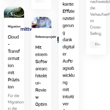
nachweislic
kante
die
Effizie
Verkaufserf
nzstei
im
gerun
Migration
Cross-
g
Selling.
Cloud
Referenzprojekt
dank
-
Cloud Nativ
digital
Mit
Transf
er
einem
ormat
Auftr
Softw
ion
agsab
arearc
mit
wicklu
hitekt
Präzis
ng
ur-
ion
mit
Revie
Für die
intuiti
w
Migration
ver
Optim
in die