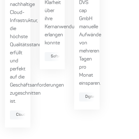
Klarheit
DVS
nachhaltige
über
cap
Cloud-
ihre
GmbH
Infrastruktur,
Kernanwendung
manuelle
die
erlangen
Aufwände
höchste
konnte
von
Qualitätsstandards
mehreren
erfüllt
Softwarearchitektur
Produktmanagement
Tagen
und
pro
perfekt
Monat
auf die
einsparen.
Geschäftsanforderungen
zugeschnitten
Digitale Produktentwicklung
ist.
Cloud
Agile Methoden
Collaboration
Webdevelopment