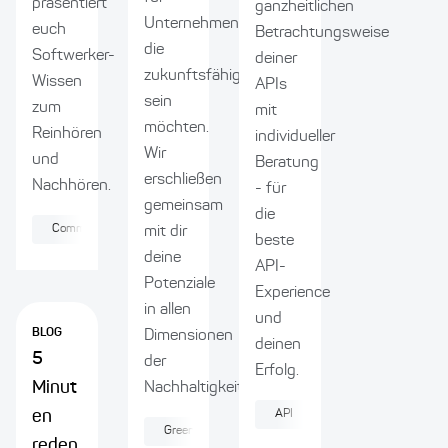
präsentiert
ganzheitlichen
Unternehmen,
euch
Betrachtungsweise
die
Softwerker-
deiner
zukunftsfähig
Wissen
APIs
sein
zum
mit
möchten.
Reinhören
individueller
Wir
und
Beratung
erschließen
Nachhören.
- für
gemeinsam
die
Community
Softwareentwicklung
Kultur
mit dir
beste
deine
API-
Potenziale
Experience
in allen
und
BLOG
Dimensionen
deinen
5
der
Erfolg.
Minut
Nachhaltigkeit.
en
API
Agilität
Produk
Green IT
Nachhaltigkeit
Softwareentwick
reden