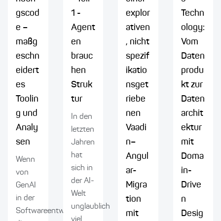
gscod
1 -
explor
Techn
e –
Agent
ativen
ology:
maßg
en
, nicht
Vom
eschn
brauc
spezif
Daten
eidert
hen
ikatio
produ
es
Struk
nsget
kt zur
Toolin
tur
riebe
Daten
g und
nen
archit
In den
Analy
Vaadi
ektur
letzten
sen
n–
mit
Jahren
hat
Angul
Doma
Wenn
sich in
ar-
in-
von
der AI-
Migra
Drive
GenAI
Welt
in der
tion
n
unglaublich
Softwareentwicklung
mit
Desig
viel