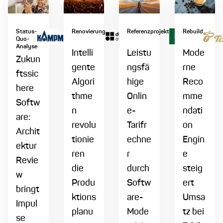
Status-
Renovierung
Referenzprojekt
Rebuild
Quo-
Analyse
Intelli
Leistu
Mode
Zukun
gente
ngsfä
rne
ftssic
Algori
hige
Reco
here
thme
Onlin
mme
Softw
n
e-
ndati
are:
revolu
Tarifr
on
Archit
tionie
echne
Engin
ektur
ren
r
e
Revie
die
durch
steig
w
Produ
Softw
ert
bringt
ktions
are-
Umsa
Impul
planu
Mode
tz bei
se