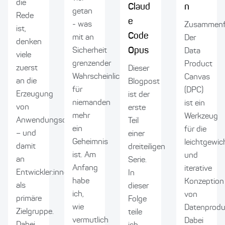
die
Claud
n
getan
Rede
e
- was
Zusammenf
ist,
Code
mit an
Der
denken
Opus
Sicherheit
Data
viele
grenzender
Product
zuerst
Dieser
Wahrscheinlichkeit
Canvas
an die
Blogpost
für
(DPC)
Erzeugung
ist der
niemanden
ist ein
von
erste
mehr
Werkzeug
Anwendungscode
Teil
ein
für die
– und
einer
Geheimnis
leichtgewic
damit
dreiteiligen
ist. Am
und
an
Serie.
Anfang
iterative
Entwickler:innen
In
habe
Konzeption
als
dieser
ich,
von
primäre
Folge
wie
Datenprodu
Zielgruppe.
teile
vermutlich
Dabei
Dabei