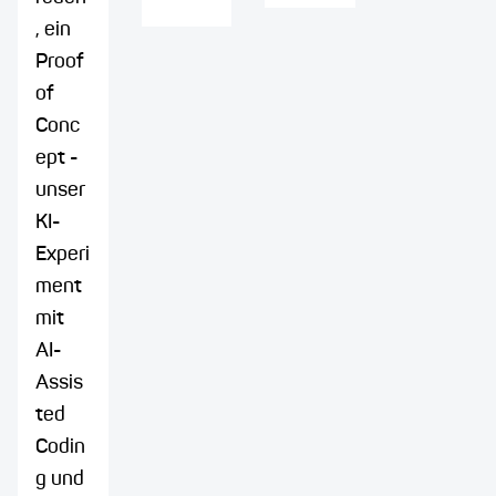
, ein
Proof
of
Conc
ept -
unser
KI-
Experi
ment
mit
AI-
Assis
ted
Codin
g und