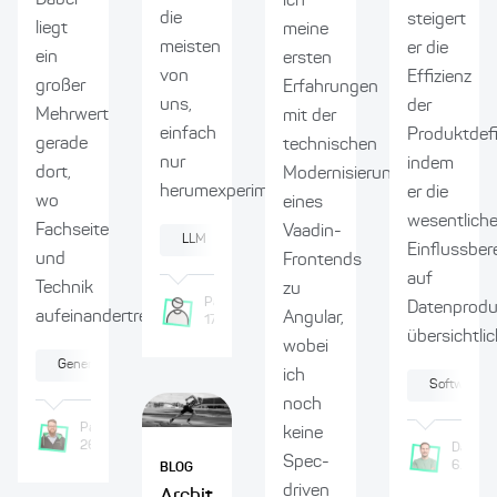
ich
die
steigert
liegt
meine
meisten
er die
ein
ersten
von
Effizienz
großer
Erfahrungen
uns,
der
Mehrwert
mit der
einfach
Produktdefi
gerade
technischen
nur
indem
dort,
Modernisierung
herumexperimentiert:...
er die
wo
eines
wesentlich
Fachseite
Vaadin-
LLM
Künstliche Intelligenz
Integration
Einflussber
und
Frontends
auf
Technik
zu
Pasquale
Brunelli
Datenprodu
aufeinandertreffen...
Angular,
17.2.2026
übersichtlich
wobei
Generative KI
Software-Modernisierung
Content Management
ich
Softwarearc
noch
Patrick
Krings
keine
26.2.2026
Daniel
Spec-
6.8.20
BLOG
driven