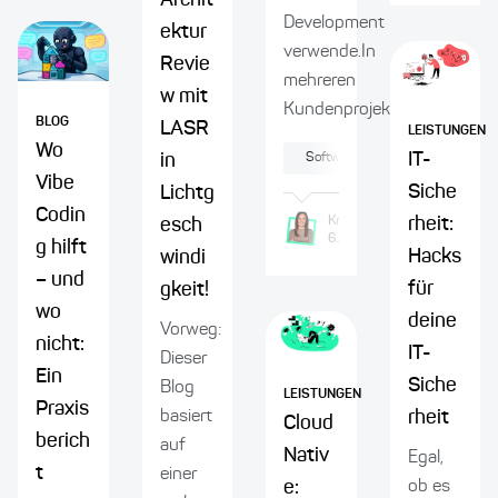
Archit
Development
ektur
verwende.In
Revie
mehreren
w mit
Kundenprojekten...
BLOG
LASR
LEISTUNGEN
Wo
IT-
Software-Modernisierung
in
Vibe
Siche
Lichtg
Codin
Krisztina
Szathmary
rheit:
esch
6.2.2026
g hilft
Hacks
windi
– und
für
gkeit!
wo
deine
Vorweg:
nicht:
IT-
Dieser
Ein
Siche
Blog
LEISTUNGEN
Praxis
basiert
rheit
Cloud
berich
auf
Nativ
Egal,
t
einer
e:
ob es