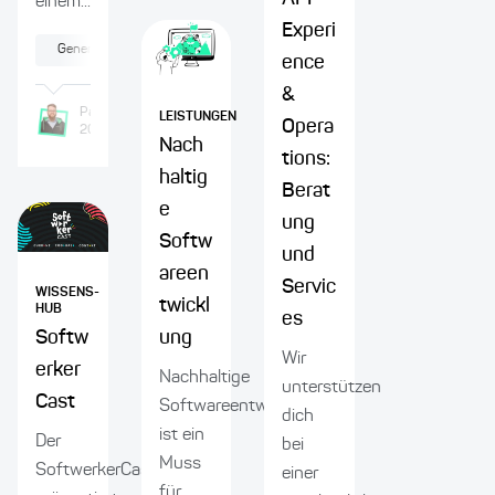
einem...
Experi
Generative KI
Software-Modernisierung
IT-Security
ence
&
Patrick
Krings
Dr. Florian
Rademacher
LEISTUNGEN
Opera
20.10.2025
20.10.2025
Nach
tions:
haltig
Berat
e
ung
Softw
und
areen
Servic
WISSENS-
twickl
HUB
es
Softw
ung
Wir
erker
Nachhaltige
unterstützen
Cast
Softwareentwicklung
dich
ist ein
Der
bei
Muss
SoftwerkerCast
einer
für