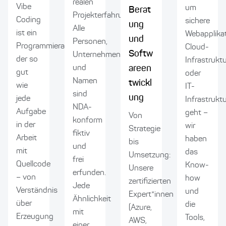
realen
Vibe
um
Berat
Projekterfahrung.
Coding
sichere
ung
Alle
ist ein
Webapplikat
und
Personen,
Programmieransatz,
Cloud-
Softw
Unternehmen
der so
Infrastruktu
areen
und
gut
oder
Namen
twickl
wie
IT-
sind
ung
jede
Infrastruktu
NDA-
Aufgabe
geht –
Von
konform
in der
wir
Strategie
fiktiv
Arbeit
haben
bis
und
mit
das
Umsetzung:
frei
Quellcode
Know-
Unsere
erfunden.
– von
how
zertifizierten
Jede
Verständnis
und
Expert*innen
Ähnlichkeit
über
die
(Azure,
mit
Erzeugung
Tools,
AWS,
einer