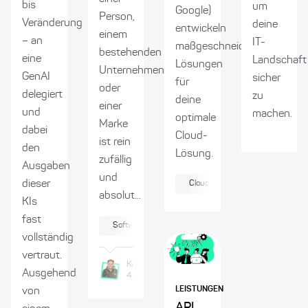
bis
um
Google)
Person,
Veränderung
deine
entwickeln
einem
– an
IT-
maßgeschneiderte
bestehenden
eine
Landschaft
Lösungen
Unternehmen
GenAI
sicher
für
oder
delegiert
zu
deine
einer
und
machen.
optimale
Marke
dabei
Cloud-
ist rein
den
Lösung.
zufällig
Ausgaben
und
dieser
Cloud Native
DevOps
absolut...
KIs
fast
Softwarearchitektur
vollständig
vertraut.
Karl
Södler
Pedro
Marques
Ausgehend
4.4.2025
4.4.2025
LEISTUNGEN
von
API