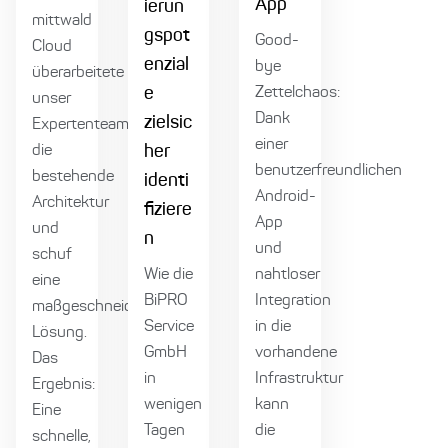
App
ierun
mittwald
gspot
Good-
Cloud
enzial
bye
überarbeitete
e
Zettelchaos:
unser
Dank
zielsic
Expertenteam
einer
die
her
benutzerfreundlichen
bestehende
identi
Android-
Architektur
fiziere
App
und
n
und
schuf
Wie die
nahtloser
eine
BiPRO
Integration
maßgeschneiderte
Service
in die
Lösung.
GmbH
vorhandene
Das
in
Infrastruktur
Ergebnis:
wenigen
kann
Eine
Tagen
die
schnelle,