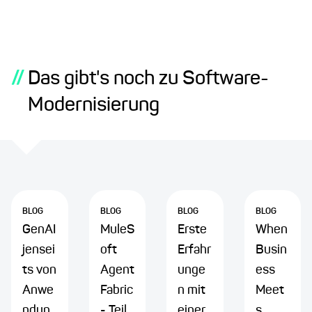
//
Das gibt's noch zu Software-
Modernisierung
BLOG
BLOG
BLOG
BLOG
GenAI
MuleS
Erste
When
jensei
oft
Erfahr
Busin
ts von
Agent
unge
ess
Anwe
Fabric
n mit
Meet
ndun
- Teil
einer
s