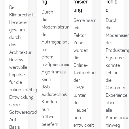
ng
rnisier
Tchib
Der
ung
o
Durch
Klimatechnik-
die
Gemeinsam
Durch
Hersteller
Modernisierung
mit
die
gewinnt
der
Faktor
Modernisie
durch
Auftragsplanung
Zehn
der
das
mit
wurden
Produktemp
Architektur
einem
die
Systeme
Review
maßgeschneiderten
Online-
konnte
wertvolle
Algorithmus
Tarifrechner
Tchibo
Impulse
kann
der
die
für die
d&b
DEVK
Customer
zukunftsfähige
audiotechnik,
„unter
Experience
Entwicklung
Kunden
der
über
seiner
nun
Haube“
alle
Softwareprodukte.
früher
neu
Kommunikat
Auf
beliefern
entwickelt
hinweg
Basis