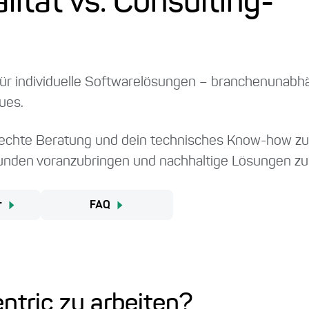
ität vs. Consulting-
für individuelle Softwarelösungen – branchenunabhä
eues.
g, echte Beratung und dein technisches Know-how 
Kunden voranzubringen und nachhaltige Lösungen zu
r
FAQ
entric zu arbeiten?