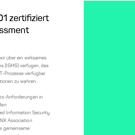
 zertifiziert
essment
 wir über ein wirksames
s (ISMS) verfügen, das
IT-Prozesse verfügbar
ationen zu wahren.
its-Anforderungen in
den
ed Information Security
ENX Association
die gemeinsame