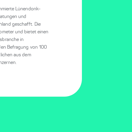
ommierte Lünendonk-
eratungen und
land geschafft. Die
ometer und bietet einen
sbranche in
nden Befragung von 100
tlichen aus dem
nzernen.