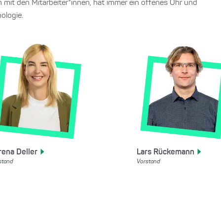
h mit den Mitarbeiter*innen, hat immer ein offenes Ohr und
ologie.
rena
Deller
Lars
Rückemann
stand
Vorstand