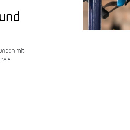
r
 und
kunden mit
onale