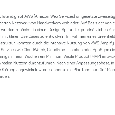
vollständig auf AWS (Amazon Web Services) umgesetzte zweiseitige
izierten Netzwerk von Handwerkern verbindet. Auf Basis der von 
 wurden zunächst in einem Design Sprint die grundsätzlichen Ann
l mit klaren Use Cases zu entwickeln. Im Rahmen eines Greenfie
frastruktur, konnten durch die intensive Nutzung von AWS Ampli
ud Services wie CloudWatch, CloudFront, Lambda oder AppSync e
ings in neun Wochen ein Minimum Viable Product (MVP) entwicke
n realen Nutzern durchzuführen. Nach einer Anpassungsphase, in
e Klärung abgewickelt wurden, konnte die Plattform nur fünf Mo
erden.