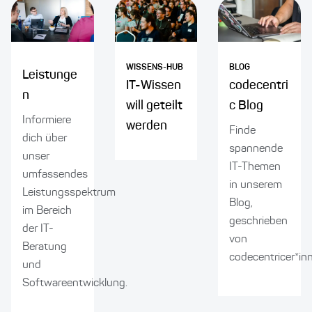
WISSENS-HUB
BLOG
Leistunge
IT-Wissen
codecentri
n
will geteilt
c Blog
Informiere
werden
Finde
dich über
spannende
unser
IT-Themen
umfassendes
in unserem
Leistungsspektrum
Blog,
im Bereich
geschrieben
der IT-
von
Beratung
codecentricer*in
und
Softwareentwicklung.