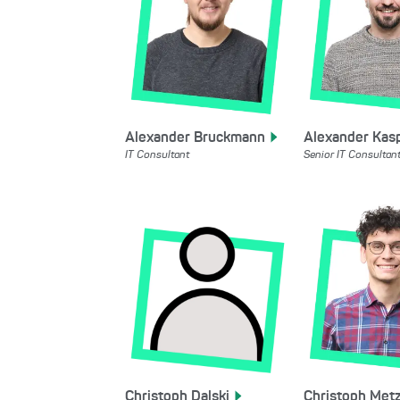
Alexander
Bruckmann
Alexander
Kas
IT Consultant
Senior IT Consultan
Christoph
Dalski
Christoph
Met