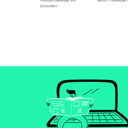
Fullstack Developer and
Senior IT Developer
Consultant