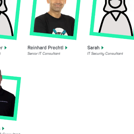
er
Reinhard
Prechtl
Sarah
t
Senior IT Consultant
IT Security Consultant
s