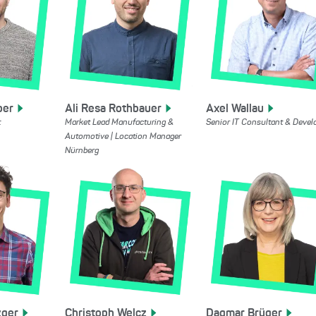
per
Ali Resa
Rothbauer
Axel
Wallau
t
Market Lead Manufacturing &
Senior IT Consultant & Devel
Automotive | Location Manager
Nürnberg
zger
Christoph
Welcz
Dagmar
Brüger