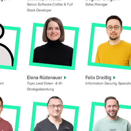
Senior Software Crafter & Full
Sales Manager
Stack Developer
Elena
Rüdenauer
Felix
Dreißig
ant
Topic Lead Daten- & KI-
Information Security Speciali
Strategieberatung