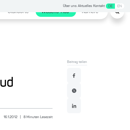
Über uns
Aktuelles
Kontakt
DE
EN
Standorte
Wissens-Hub
Karriere
Beitrag teilen
oud
16.1.2012
|
8
Minuten Lesezeit