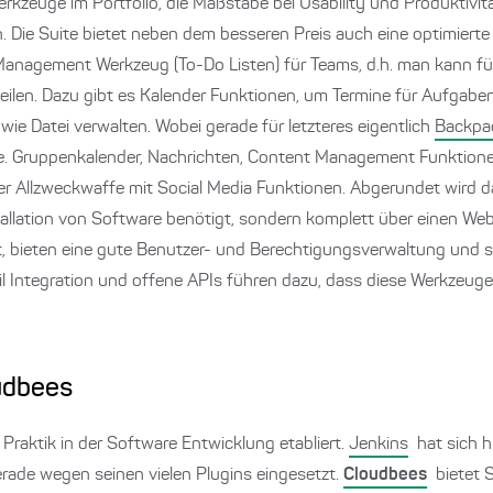
erkzeuge im Portfolio, die Maßstäbe bei Usability und Produktivitä
ie Suite bietet neben dem besseren Preis auch eine optimierte
 Management Werkzeug (To-Do Listen) für Teams, d.h. man kann fü
teilen. Dazu gibt es Kalender Funktionen, um Termine für Aufgab
ie Datei verwalten. Wobei gerade für letzteres eigentlich
Backpa
ekte. Gruppenkalender, Nachrichten, Content Management Funktion
Allzweckwaffe mit Social Media Funktionen. Abgerundet wird 
stallation von Software benötigt, sondern komplett über einen Web
iert, bieten eine gute Benutzer- und Berechtigungsverwaltung und 
il Integration und offene APIs führen dazu, dass diese Werkzeu
oudbees
 Praktik in der Software Entwicklung etabliert.
Jenkins
hat sich h
erade wegen seinen vielen Plugins eingesetzt.
Cloudbees
bietet 