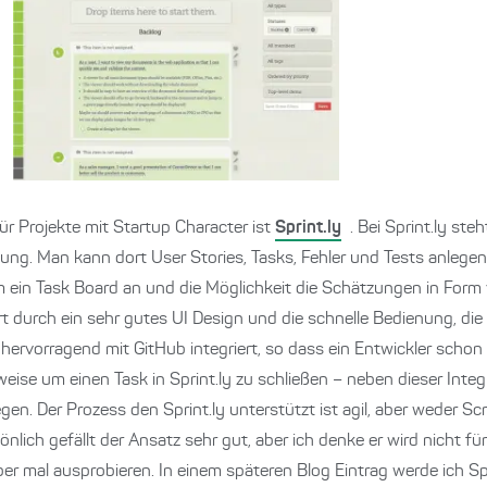
 für Projekte mit Startup Character ist
Sprint.ly
. Bei Sprint.ly st
ng. Man kann dort User Stories, Tasks, Fehler und Tests anlegen
dem ein Task Board an und die Möglichkeit die Schätzungen in Form
ert durch ein sehr gutes UI Design und die schnelle Bedienung, die
ly hervorragend mit GitHub integriert, so dass ein Entwickler sch
e um einen Task in Sprint.ly zu schließen – neben dieser Integr
gen. Der Prozess den Sprint.ly unterstützt ist agil, aber weder 
lich gefällt der Ansatz sehr gut, aber ich denke er wird nicht für
ber mal ausprobieren. In einem späteren Blog Eintrag werde ich Sp