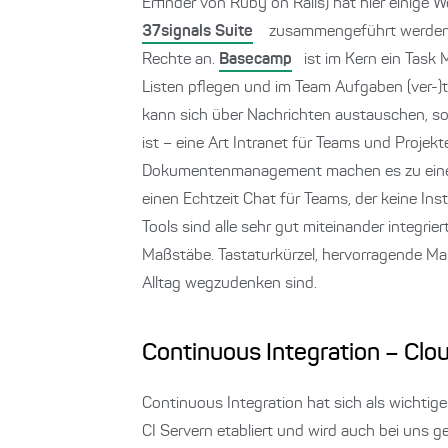
Erfinder von Ruby on Rails) hat hier einige W
37signals Suite
zusammengeführt werden. D
Rechte an.
Basecamp
ist im Kern ein Task
Listen pflegen und im Team Aufgaben (ver-)
kann sich über Nachrichten austauschen, sow
ist – eine Art Intranet für Teams und Proj
Dokumentenmanagement machen es zu einer 
einen Echtzeit Chat für Teams, der keine In
Tools sind alle sehr gut miteinander integr
Maßstäbe. Tastaturkürzel, hervorragende Ma
Alltag wegzudenken sind.
Continuous Integration – Cl
Continuous Integration hat sich als wichtige
CI Servern etabliert und wird auch bei uns g