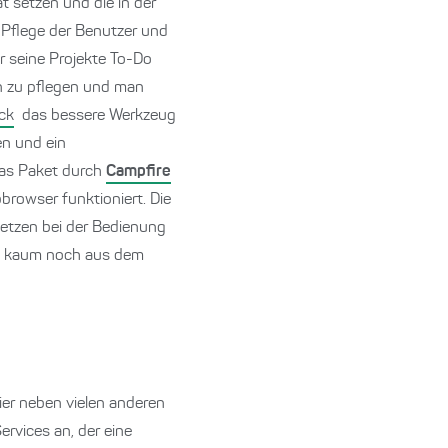
t setzen und die in der
 Pflege der Benutzer und
r seine Projekte To-Do
en zu pflegen und man
ck
das bessere Werkzeug
en und ein
das Paket durch
Campfire
browser funktioniert. Die
setzen bei der Bedienung
ge kaum noch aus dem
ier neben vielen anderen
Services an, der eine