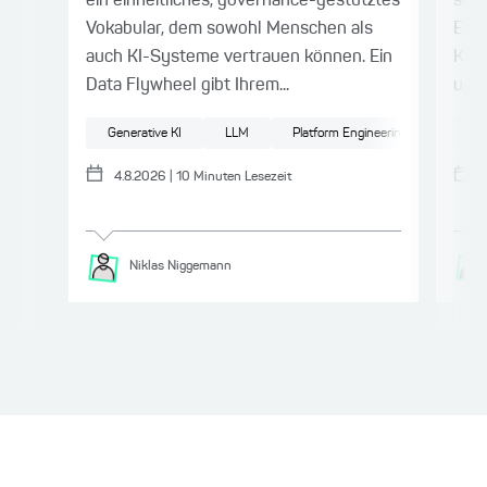
ein einheitliches, governance-gestütztes
sort
Vokabular, dem sowohl Menschen als
Engi
auch KI-Systeme vertrauen können. Ein
Korr
Data Flywheel gibt Ihrem...
und 
Generative KI
LLM
Platform Engineering
Kü
4.8.2026
|
10
Minuten Lesezeit
Niklas
Niggemann