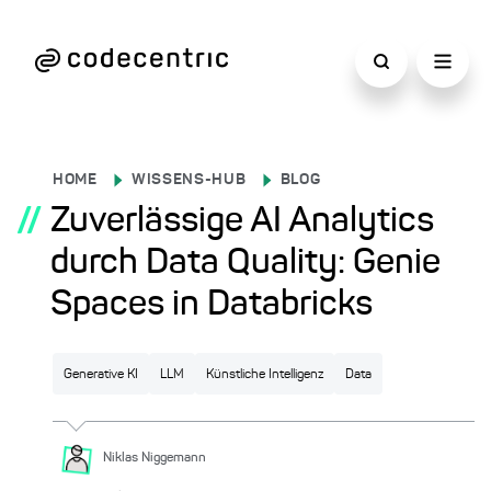
HOME
WISSENS-HUB
BLOG
//
Zuverlässige AI Analytics
durch Data Quality: Genie
Spaces in Databricks
Generative KI
LLM
Künstliche Intelligenz
Data
Niklas
Niggemann