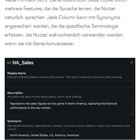
Value Formats nicht. Genie überbrückt diese Lücke durch
mehrere Features, die die Sprache lernen, die Nutzer
natürlich sprechen. Jede Column kann mit Synonyms
angereichert werden, die die spezifische Terminologie
erfassen, die Nutzer wahrscheinlich verwenden werden,
wenn sie mit Genie konversieren.