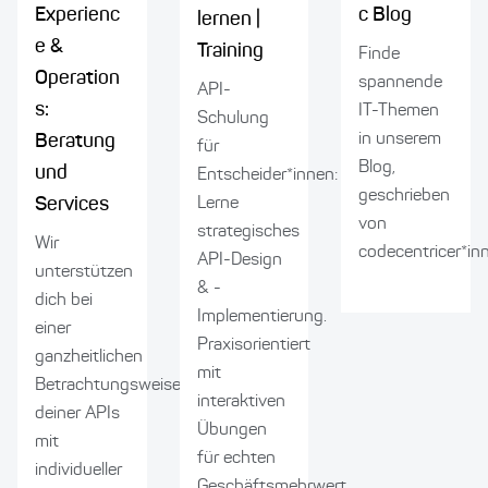
c Blog
Experienc
lernen |
e &
Training
Finde
Operation
spannende
API-
s:
IT-Themen
Schulung
in unserem
Beratung
für
Blog,
und
Entscheider*innen:
geschrieben
Services
Lerne
von
strategisches
Wir
codecentricer*in
API-Design
unterstützen
& -
dich bei
Implementierung.
einer
Praxisorientiert
ganzheitlichen
mit
Betrachtungsweise
interaktiven
deiner APIs
Übungen
mit
für echten
individueller
Geschäftsmehrwert.