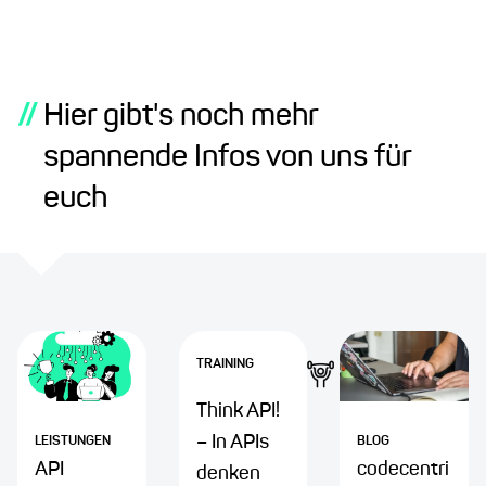
//
Hier gibt's noch mehr
spannende Infos von uns für
euch
TRAINING
Think API!
– In APIs
BLOG
LEISTUNGEN
codecentri
API
denken