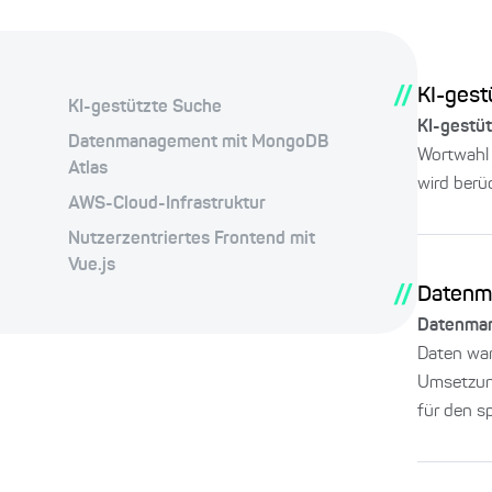
//
KI-gest
KI-gestützte Suche
KI-gestü
Datenmanagement mit MongoDB
Wortwahl 
Atlas
wird berü
AWS-Cloud-Infrastruktur
Nutzerzentriertes Frontend mit
Vue.js
//
Datenm
Datenman
Daten war
Umsetzung
für den s