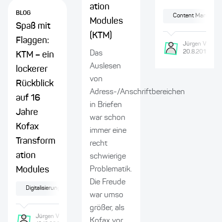
ation
BLOG
Content Managem
Modules
Spaß mit
(KTM)
Flaggen:
Jürgen
Voss
20.8.2019
Das
KTM – ein
Auslesen
lockerer
von
Rückblick
Adress-/Anschriftbereichen
auf 16
in Briefen
Jahre
war schon
Kofax
immer eine
Transform
recht
ation
schwierige
Problematik.
Modules
Die Freude
Digitalisierung
war umso
größer, als
Jürgen
Voss
Kofax vor