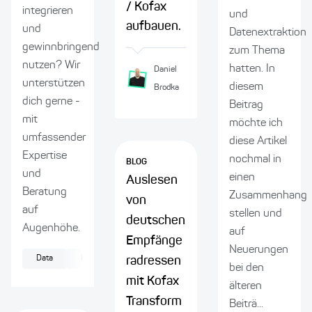
/ Kofax
integrieren
und
aufbauen.
und
Datenextraktion
gewinnbringend
zum Thema
nutzen? Wir
hatten. In
Daniel
unterstützen
diesem
Brodka
dich gerne -
Beitrag
mit
möchte ich
umfassender
diese Artikel
Expertise
nochmal in
BLOG
und
einen
Auslesen
Beratung
Zusammenhang
von
auf
stellen und
deutschen
Augenhöhe.
auf
Empfänge
Neuerungen
Data
Künstliche Intelligenz
Machine Learning
radressen
bei den
mit Kofax
älteren
Transform
Beiträ...