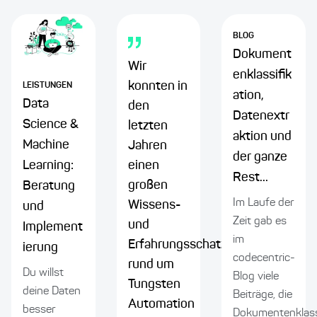
BLOG
Dokument
Wir
enklassifik
konnten in
LEISTUNGEN
ation,
Data
den
Datenextr
Science &
letzten
aktion und
Machine
Jahren
der ganze
einen
Learning:
Rest…
großen
Beratung
Im Laufe der
Wissens-
und
Zeit gab es
und
Implement
im
Erfahrungsschatz
ierung
codecentric-
rund um
Du willst
Blog viele
Tungsten
deine Daten
Beiträge, die
Automation
besser
Dokumentenklass