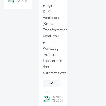
12.12.2022
einigen
KTM-
Versionen
(Kofax
Transformation
Modules )
ein
Werkzeug
(Adress-
Lokator) für
das
automatisierte...
NLP
Archivierung
Jürgen
Voss
7.3.2022