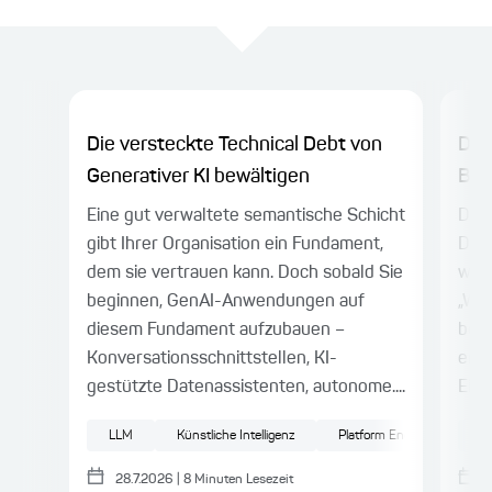
Die versteckte Technical Debt von
Das
Generativer KI bewältigen
Bus
Eine gut verwaltete semantische Schicht
Die 
gibt Ihrer Organisation ein Fundament,
Date
dem sie vertrauen kann. Doch sobald Sie
wir 
beginnen, GenAI-Anwendungen auf
„Wel
diesem Fundament aufzubauen –
bes
Konversationsschnittstellen, KI-
erke
gestützte Datenassistenten, autonome....
Eine
LLM
Künstliche Intelligenz
Platform Engineering
In
28.7.2026
|
8
Minuten Lesezeit