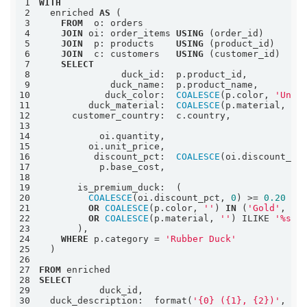
1
WITH
2
  enriched 
AS
3
FROM
4
JOIN
 oi: order_items 
USING
5
JOIN
  p: products    
USING
6
JOIN
  c: customers   
USING
7
SELECT
8
9
10
            duck_color:  
COALESCE
(p.color, 
'Unkn
11
         duck_material:  
COALESCE
(p.material, 
'R
12
13
14
15
16
          discount_pct:  
COALESCE
(oi.discount_pc
17
18
19
20
COALESCE
(oi.discount_pct, 
0
) 
>=
0.20
21
OR
COALESCE
(p.color, 
''
) 
IN
 (
'Gold'
, 
'P
22
OR
COALESCE
(p.material, 
''
) ILIKE 
'%sil
23
24
WHERE
 p.category 
=
'Rubber Duck'
25
26
27
FROM
28
SELECT
29
30
  duck_description:  format(
'{0} ({1}, {2})'