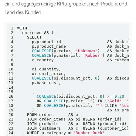
ein und aggregiert einige KPIs, gruppiert nach Produkt und
Land des Kunden.
1
WITH
2
  enriched 
AS
3
SELECT
4
      p.product_id                   
AS
5
      p.product_name                 
AS
6
COALESCE
(p.color, 
'Unknown'
)   
AS
7
COALESCE
(p.material, 
'Rubber'
) 
AS
8
      c.country                      
AS
9
10
11
12
COALESCE
(oi.discount_pct, 
0
)   
AS
13
14
15
16
COALESCE
(oi.discount_pct, 
0
) 
>=
0.20
17
OR
COALESCE
(p.color, 
''
) 
IN
 (
'Gold'
, 
'Pl
18
OR
COALESCE
(p.material, 
''
) ILIKE 
'%sili
19
      )                              
AS
20
FROM
 orders      
AS
21
JOIN
 order_items 
AS
 oi 
USING
22
JOIN
 products    
AS
 p  
USING
23
JOIN
 customers   
AS
 c  
USING
24
WHERE
 p.category 
=
'Rubber Duck'