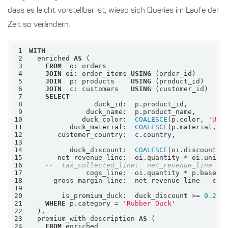
dass es leicht vorstellbar ist, wieso sich Queries im Laufe der
Zeit so verändern.
1
WITH
2
  enriched 
AS
3
FROM
4
JOIN
 oi: order_items 
USING
5
JOIN
  p: products    
USING
6
JOIN
  c: customers   
USING
7
SELECT
8
9
10
             duck_color:  
COALESCE
(p.color, 
'Unk
11
          duck_material:  
COALESCE
(p.material, 
'
12
13
14
          duck_discount:  
COALESCE
(oi.discount_p
15
       net_revenue_line:  oi.quantity 
*
 oi.unit_
16
--  tax_collected_line:  net_revenue_line * 
17
              cogs_line:  oi.quantity 
*
18
      gross_margin_line:  net_revenue_line 
-
19
20
        is_premium_duck:  duck_discount 
>=
0.20
21
WHERE
 p.category 
=
'Rubber Duck'
22
23
  premium_with_description 
AS
24
FROM