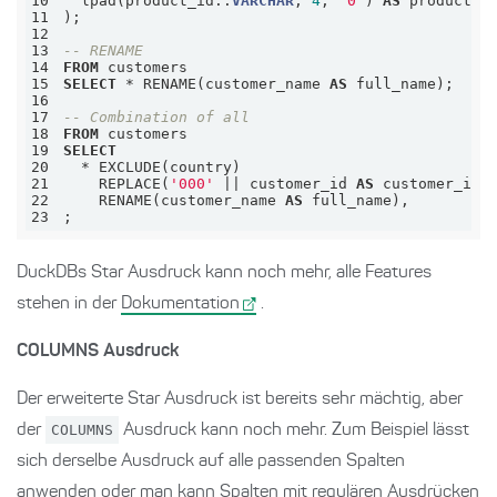
10
  lpad(product_id::
VARCHAR
, 
4
, 
'0'
) 
AS
11
12
13
-- RENAME
14
FROM
15
SELECT
*
 RENAME(customer_name 
AS
16
17
-- Combination of all
18
FROM
19
SELECT
20
*
21
    REPLACE(
'000'
||
 customer_id 
AS
22
    RENAME(customer_name 
AS
23
;
DuckDBs Star Ausdruck kann noch mehr, alle Features
stehen in der
Dokumentation
.
COLUMNS Ausdruck
Der erweiterte Star Ausdruck ist bereits sehr mächtig, aber
der
COLUMNS
Ausdruck kann noch mehr. Zum Beispiel lässt
sich derselbe Ausdruck auf alle passenden Spalten
anwenden oder man kann Spalten mit regulären Ausdrücken