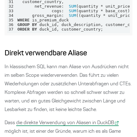
31
32
       net_revenue:  
SUM
(quantity 
*
 unit_price 
*
33
              cogs:  
SUM
(quantity 
*
34
      gross_margin:  
SUM
((quantity 
*
 unit_price 
35
WHERE
36
GROUP
BY
37
ORDER
BY
 duck_id, customer_country;
Direkt verwendbare Aliase
In klassischem SQL kann man Aliase von Ausdrücken nicht
im selben Scope wiederverwenden. Das führt zu vielen
Wiederholungen oder zusätzlichen Unterabfragen und CTEs.
Komplexe Abfragen werden so schnell schwer schwer zu
warten, und ein gutes Gleichgewicht zwischen Länge und
Lesbarkeit zu finden, ist keine leichte Sache.
Dass
die direkte Verwendung von Aliasen in DuckDB
möglich ist, ist einer der Gründe, warum ich es als Game