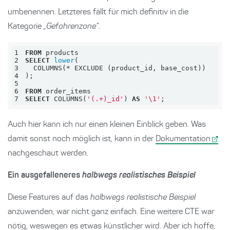
umbenennen. Letzteres fällt für mich definitiv in die
Kategorie
„Gefahrenzone“
.
1
FROM
2
SELECT
lower
3
  COLUMNS(
*
4
5
6
FROM
7
SELECT
 COLUMNS(
'(.+)_id'
) 
AS
'\1'
;
Auch hier kann ich nur einen kleinen Einblick geben. Was
damit sonst noch möglich ist, kann in der
Dokumentation
nachgeschaut werden.
Ein ausgefalleneres
halbwegs realistisches Beispiel
Diese Features auf das
halbwegs realistische Beispiel
anzuwenden, war nicht ganz einfach. Eine weitere CTE war
nötig, weswegen es etwas künstlicher wird. Aber ich hoffe,