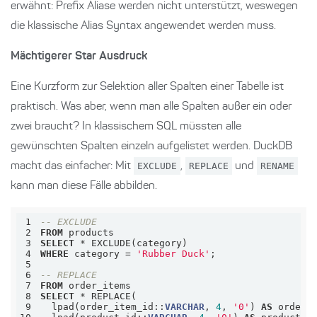
erwähnt: Prefix Aliase werden nicht unterstützt, weswegen
die klassische Alias Syntax angewendet werden muss.
Mächtigerer Star Ausdruck
Eine Kurzform zur Selektion aller Spalten einer Tabelle ist
praktisch. Was aber, wenn man alle Spalten außer ein oder
zwei braucht? In klassischem SQL müssten alle
gewünschten Spalten einzeln aufgelistet werden. DuckDB
macht das einfacher: Mit
EXCLUDE
,
REPLACE
und
RENAME
kann man diese Fälle abbilden.
1
-- EXCLUDE
2
FROM
3
SELECT
*
4
WHERE
 category 
=
'Rubber Duck'
5
6
-- REPLACE
7
FROM
8
SELECT
*
9
  lpad(order_item_id::
VARCHAR
, 
4
, 
'0'
) 
AS