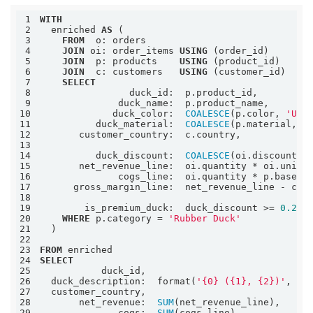
1
WITH
2
  enriched 
AS
3
FROM
4
JOIN
 oi: order_items 
USING
5
JOIN
  p: products    
USING
6
JOIN
  c: customers   
USING
7
SELECT
8
9
10
             duck_color:  
COALESCE
(p.color, 
'Unk
11
          duck_material:  
COALESCE
(p.material, 
'
12
13
14
          duck_discount:  
COALESCE
(oi.discount_p
15
       net_revenue_line:  oi.quantity 
*
 oi.unit_
16
              cogs_line:  oi.quantity 
*
17
      gross_margin_line:  net_revenue_line 
-
18
19
        is_premium_duck:  duck_discount 
>=
0.20
20
WHERE
 p.category 
=
'Rubber Duck'
21
22
23
FROM
24
SELECT
25
26
  duck_description:  format(
'{0} ({1}, {2})'
27
28
       net_revenue:  
SUM
29
              cogs:  
SUM