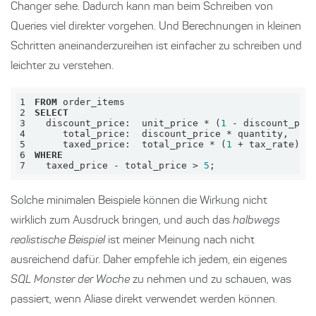
Changer sehe. Dadurch kann man beim Schreiben von
Queries viel direkter vorgehen. Und Berechnungen in kleinen
Schritten aneinanderzureihen ist einfacher zu schreiben und
leichter zu verstehen.
1
FROM
2
SELECT
3
  discount_price:  unit_price 
*
 (
1
-
4
     total_price:  discount_price 
*
5
     taxed_price:  total_price 
*
 (
1
+
6
WHERE
7
  taxed_price 
-
 total_price 
>
5
;
Solche minimalen Beispiele können die Wirkung nicht
wirklich zum Ausdruck bringen, und auch das
halbwegs
realistische Beispiel
ist meiner Meinung nach nicht
ausreichend dafür. Daher empfehle ich jedem, ein eigenes
SQL Monster der Woche
zu nehmen und zu schauen, was
passiert, wenn Aliase direkt verwendet werden können.