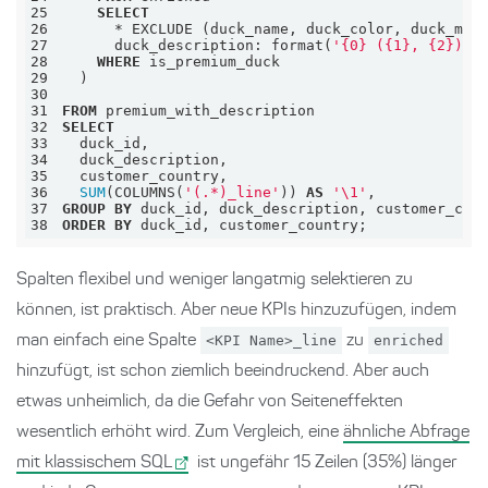
25
SELECT
26
*
27
      duck_description: format(
'{0} ({1}, {2})'
28
WHERE
29
30
31
FROM
32
SELECT
33
34
35
36
SUM
(COLUMNS(
'(.*)_line'
)) 
AS
'\1'
37
GROUP
BY
38
ORDER
BY
 duck_id, customer_country;
Spalten flexibel und weniger langatmig selektieren zu
können, ist praktisch. Aber neue KPIs hinzuzufügen, indem
man einfach eine Spalte
<KPI Name>_line
zu
enriched
hinzufügt, ist schon ziemlich beeindruckend. Aber auch
etwas unheimlich, da die Gefahr von Seiteneffekten
wesentlich erhöht wird. Zum Vergleich, eine
ähnliche Abfrage
mit klassischem SQL
ist ungefähr 15 Zeilen (35%) länger