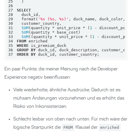
25
26
27
SELECT
28
29
  format(
'%s (%s, %s)'
, duck_name, duck_color, d
30
31
SUM
(quantity 
*
 unit_price 
*
 (
1
-
 discount_pct)
32
SUM
(quantity 
*
 base_cost)                     
33
SUM
((quantity 
*
 unit_price 
*
 (
1
-
 discount_pct
34
FROM
35
WHERE
36
GROUP
BY
37
ORDER
BY
 duck_id, customer_country;
Ein paar Punkte, die meiner Meinung nach die Developer
Experience negativ beeinflussen:
Viele wiederholte, ähnliche Ausdrücke. Dadurch ist es
mühsam Änderungen vorzunehmen und es erhöht das
Risiko von Inkonsistenzen.
Schlecht lesbar von oben nach unten. Für mich wäre der
logische Startpunkt die
FROM
Klausel der
enriched