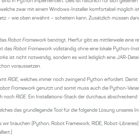
E
sind in Python implementiert. Dies ist natürlich für sich gesehen
 welche zwar mit einem Windows-Installer komfortabel möglich is
etz – wie oben erwähnt – scheitern kann. Zusätzlich müssen da
 das
Robot Framework
benötigt. Hierfür gibt es mittlerweile eine r
ht das
Robot Framework
vollständig ohne eine lokale Python-Inst
orks
ist nicht notwendig, sondern es wird lediglich eine JAR-Datei 
schon voraussetzen.
ommt
RIDE
, welches immer noch zwingend Python erfordert. Damit 
obot Framework
genutzt und somit muss auch die Python-Varia
ch noch
RIDE
. Ein Installations-Stack der durchaus abschreckend
elches das grundlegende Tool für die folgende Lösung unseres Ins
was wir brauchen (Python, Robot Framework, RIDE, Robot-Libraries
liert.)