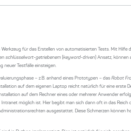
s Werkzeug für das Erstellen von automatisierten Tests. Mit Hil
den
schlüsselwort-getriebenem
(
keyword-driven
) Ansatz, können
ng neuer Testfälle einsteigen.
 Evaluierungsphase – z.B. anhand eines Prototypen – das
Robot Fr
tallation auf dem eigenen Laptop reicht natürlich für eine erste 
nstallation auf dem Rechner eines oder mehrerer Anwender erfolg
ntranet möglich ist. Hier begibt man sich dann oft in das Reich
Administrationsrechten ausgestattet. Diese Schmerzen können ho