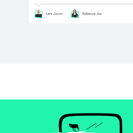
Lars
Jouon
Rebecca
Jox