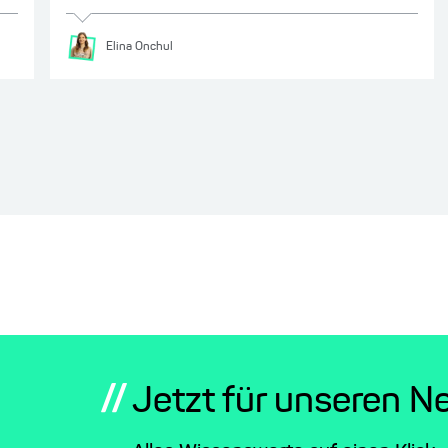
Elina
Onchul
//
Jetzt für unseren N