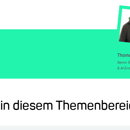
Thom
Senior 
& AI Ent
l in diesem Themenbere