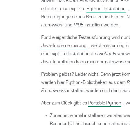
Sowohl das
Robot Framework
als auch
RID
erfordert eine explizite
Python-Installation
,
Berechtigungen eines Benutzer im Firmen-N
Framework
und
RIDE
installiert werden.
Für die eigentliche Testausführung wird nur
Java-Implementierung
, welche es ermöglic
eine explizite Installation des
Robot Framew
Java-Installation kann man normalerweise 
Problem gelöst? Leider nicht! Denn jetzt k
werden hier Python-Bibliotheken aus dem
R
Frameworks
installiert werden und dann au
Aber zum Glück gibt es
Portable Python
, w
Zunächst einmal installieren wir alles 
Rechner. (Oft ist hier eh schon alles instal