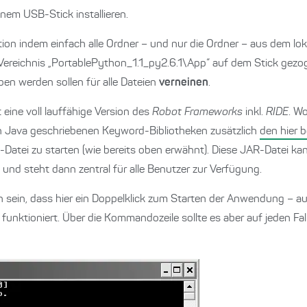
nem USB-Stick installieren.
ion indem einfach alle Ordner – und nur die Ordner – aus dem lo
s Vereichnis „PortablePython_1.1_py2.6.1\App“ auf dem Stick gez
ben werden sollen für alle Dateien
verneinen
.
 eine voll lauffähige Version des
Robot Frameworks
inkl.
RIDE
. Wo
in Java geschriebenen Keyword-Bibliotheken zusätzlich
den hier 
Datei zu starten (wie bereits oben erwähnt). Diese JAR-Datei ka
nd steht dann zentral für alle Benutzer zur Verfügung.
nn sein, dass hier ein Doppelklick zum Starten der Anwendung – 
funktioniert. Über die Kommandozeile sollte es aber auf jeden Fall