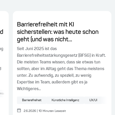
Barrierefreiheit mit KI
nd
sicherstellen: was heute schon
geht (und was nicht...
ng
Seit Juni 2025 ist das
Barrierefreiheitsstärkungsgesetz (BFSG) in Kraft.
Die meisten Teams wissen, dass sie etwas tun
d
sollten, aber im Alltag geht das Thema meistens
unter. Zu aufwendig, zu speziell, zu wenig
Expertise im Team, außerdem gibt es ja
Wichtigeres...
ntend
Testing
Pattern
UX/UI
Test Driven Development
Barrierefreiheit
Künstliche Intelligenz
UX/UI
Testi
2.6.2026
|
10
Minuten Lesezeit