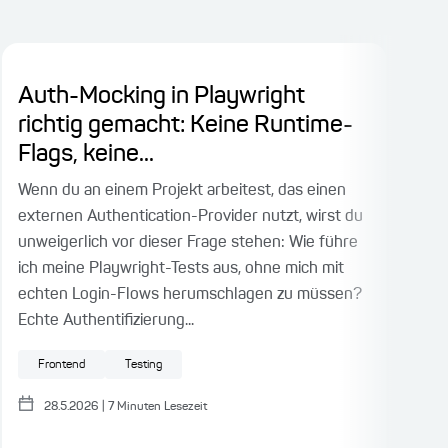
Auth-Mocking in Playwright
16
richtig gemacht: Keine Runtime-
Cl
Flags, keine...
Te
Wenn du an einem Projekt arbeitest, das einen
Die 
externen Authentication-Provider nutzt, wirst du
Kur
unweigerlich vor dieser Frage stehen: Wie führe
frü
ich meine Playwright-Tests aus, ohne mich mit
schn
echten Login-Flows herumschlagen zu müssen?
Her
Echte Authentifizierung...
Fron
Softwarearchitektur
Frontend
Testing
Resilienz
Webdevelopment
BDD
An
Kü
ng
28.5.2026
|
7
Minuten Lesezeit