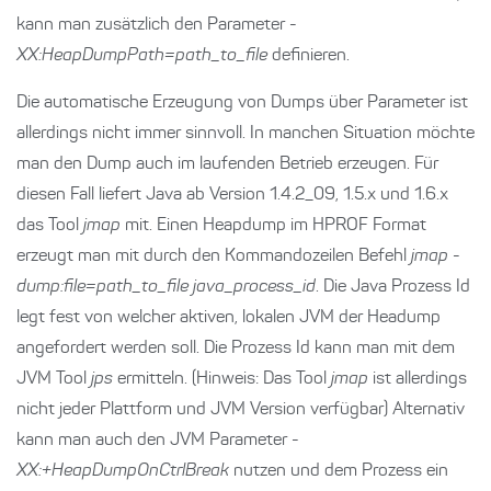
kann man zusätzlich den Parameter
-
XX:HeapDumpPath=path_to_file
definieren.
Die automatische Erzeugung von Dumps über Parameter ist
allerdings nicht immer sinnvoll. In manchen Situation möchte
man den Dump auch im laufenden Betrieb erzeugen. Für
diesen Fall liefert Java ab Version 1.4.2_09, 1.5.x und 1.6.x
das Tool
jmap
mit. Einen Heapdump im HPROF Format
erzeugt man mit durch den Kommandozeilen Befehl
jmap -
dump:file=path_to_file java_process_id
. Die Java Prozess Id
legt fest von welcher aktiven, lokalen JVM der Headump
angefordert werden soll. Die Prozess Id kann man mit dem
JVM Tool
jps
ermitteln. (Hinweis: Das Tool
jmap
ist allerdings
nicht jeder Plattform und JVM Version verfügbar) Alternativ
kann man auch den JVM Parameter
-
XX:+HeapDumpOnCtrlBreak
nutzen und dem Prozess ein