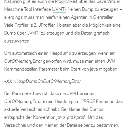
Natürlich gibt es auch die Möglichkeit über das Java Virtual
Maschine Tool Interface (
JVMTI
) einen Dump zu erzeugen –
allerdings muss man hierfür einen Agenten in C erstellen.
Viele Profiler (z.B.
JProfiler
) bieten aber die Möglichkeit eine
Dump über JVMTI zu erzeugen und die Daten grafisch
auszuwerten.
Um automatisch einen Heapdump zu erzeugen, wenn ein
OutOfMemoryError
geworfen wird, muss man einen JVM
Kommandozeilen Parameter beim Start von java mitgeben:
-XX:+HeapDumpOnOutOfMemoryError
Der Parameter bewirkt, dass die JVM bei einem
OutOfMemoryError
einen Headump im
HPROF
Format in das
aktuelle Verzeichnis schreibt. Der Name des Dumps
entspricht der Konvention
java_pid.hprof
. Um das
Verzeichnis und den Namen der Datei selber zu bestimmen,