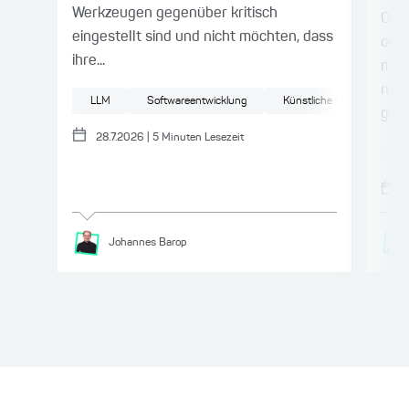
Werkzeugen gegenüber kritisch
Onli
eingestellt sind und nicht möchten, dass
ode
ihre...
müss
nach
LLM
Softwareentwicklung
Künstliche Intelligenz
gesc
28.7.2026
|
5
Minuten Lesezeit
IT
Johannes
Barop