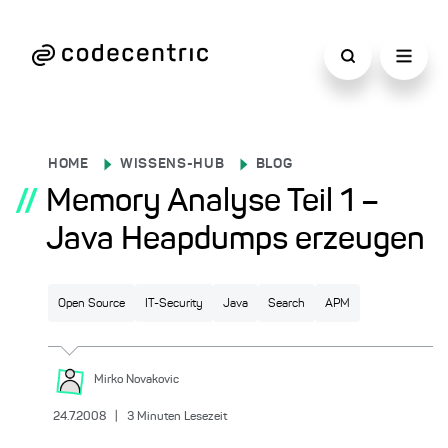
HOME
WISSENS-HUB
BLOG
//
Memory Analyse Teil 1 –
Java Heapdumps erzeugen
Open Source
IT-Security
Java
Search
APM
Mirko
Novakovic
24.7.2008
|
3
Minuten Lesezeit