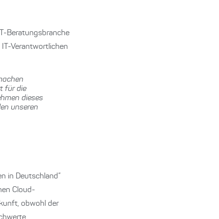
 IT-Beratungsbranche
 IT-Verantwortlichen
 machen
 für die
ehmen dieses
len unseren
n in Deutschland”
chen Cloud-
kunft, obwohl der
chwerte.