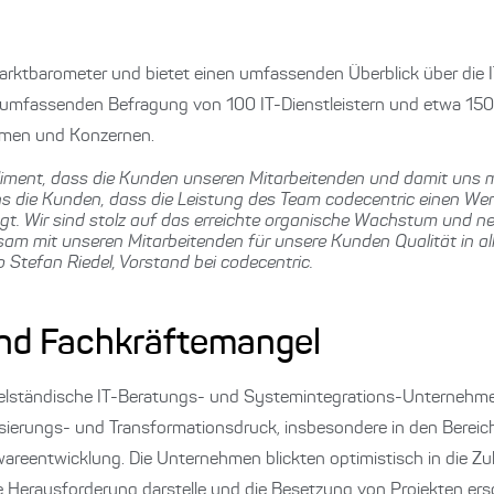
Marktbarometer und bietet einen umfassenden Überblick über die
ner umfassenden Befragung von 100 IT-Dienstleistern und etwa 150
hmen und Konzernen.
iment, dass die Kunden unseren Mitarbeitenden und damit uns
s die Kunden, dass die Leistung des Team codecentric einen Wert
t. Wir sind stolz auf das erreichte organische Wachstum und n
sam mit unseren Mitarbeitenden für unsere Kunden Qualität in al
 Stefan Riedel, Vorstand bei codecentric.
nd Fachkräftemangel
telständische IT-Beratungs- und Systemintegrations-Unternehme
talisierungs- und Transformationsdruck, insbesondere in den Berei
areentwicklung. Die Unternehmen blickten optimistisch in die Zu
 Herausforderung darstelle und die Besetzung von Projekten ers