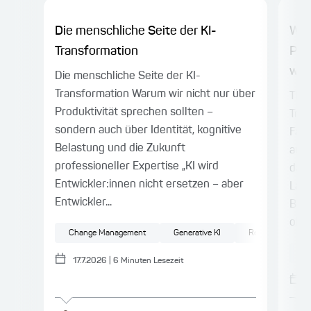
Die menschliche Seite der KI-
War
Transformation
Pla
wie 
Die menschliche Seite der KI-
Transformation Warum wir nicht nur über
TL;D
Produktivität sprechen sollten –
Tre
sondern auch über Identität, kognitive
Fach
Belastung und die Zukunft
auss
professioneller Expertise „KI wird
das
Entwickler:innen nicht ersetzen – aber
Laye
Entwickler...
Brow
ohne
Change Management
Generative KI
Resilienz
Kü
17.7.2026
|
6
Minuten Lesezeit