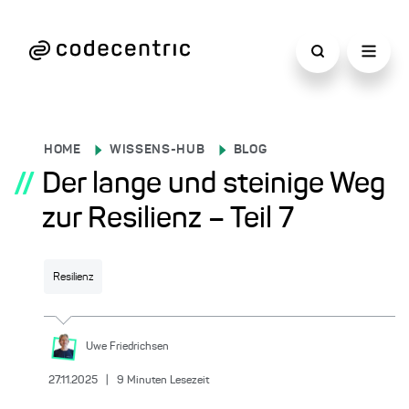
HOME
WISSENS-HUB
BLOG
//
Der lange und steinige Weg
zur Resilienz – Teil 7
Resilienz
Uwe
Friedrichsen
27.11.2025
|
9
Minuten Lesezeit