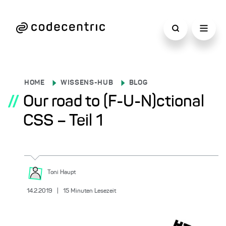
HOME
WISSENS-HUB
BLOG
//
Our road to (F-U-N)ctional
CSS – Teil 1
Toni
Haupt
14.2.2019
|
15
Minuten Lesezeit