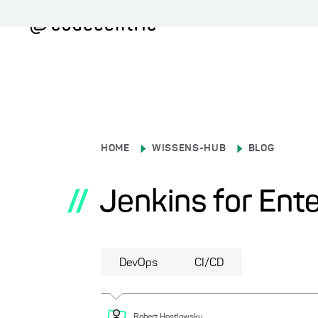
HOME
WISSENS-HUB
BLOG
//
Jenkins for Ente
DevOps
CI/CD
Robert
Hostlowsky