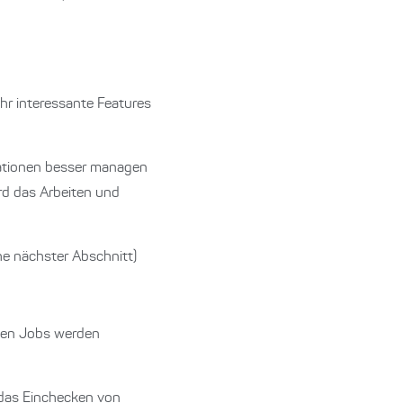
r interessante Features
llationen besser managen
rd das Arbeiten und
he nächster Abschnitt)
enen Jobs werden
t das Einchecken von