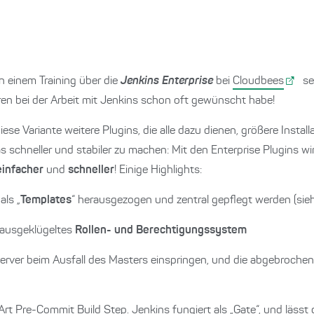
 einem Training über die
Jenkins Enterprise
bei
Cloudbees
seh
hren bei der Arbeit mit Jenkins schon oft gewünscht habe!
se Variante weitere Plugins, die alle dazu dienen, größere Insta
schneller und stabiler zu machen: Mit den Enterprise Plugins wi
einfacher
und
schneller
! Einige Highlights:
als „
Templates
“ herausgezogen und zentral gepflegt werden (sie
n ausgeklügeltes
Rollen- und Berechtigungssystem
erver beim Ausfall des Masters einspringen, und die abgebroch
e Art Pre-Commit Build Step. Jenkins fungiert als „Gate“, und läss