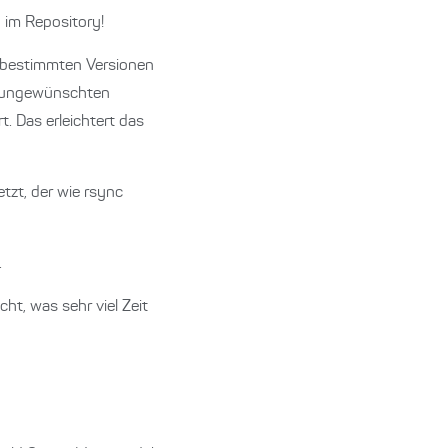
 im Repository!
n bestimmten Versionen
zu ungewünschten
. Das erleichtert das
etzt, der wie rsync
.
ht, was sehr viel Zeit