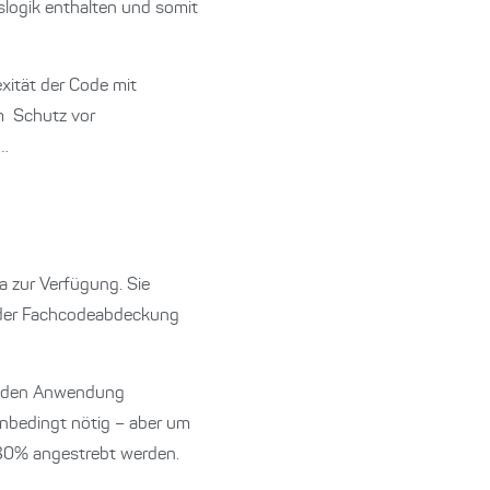
tslogik enthalten und somit
xität der Code mit
um Schutz vor
n…
a zur Verfügung. Sie
g der Fachcodeabdeckung
tenden Anwendung
unbedingt nötig – aber um
 80% angestrebt werden.