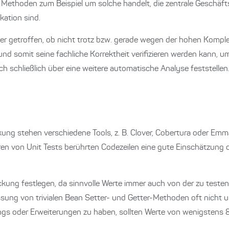
100 Methoden zum Beispiel um solche handelt, die zentrale Geschäf
kation sind.
er getroffen, ob nicht trotz bzw. gerade wegen der hohen Komple
d somit seine fachliche Korrektheit verifizieren werden kann, 
ch schließlich über eine weitere automatische Analyse feststelle
kung stehen verschiedene Tools, z. B. Clover, Cobertura oder Emm
ren von Unit Tests berührten Codezeilen eine gute Einschätzun
deckung festlegen, da sinnvolle Werte immer auch von der zu tes
ssung von trivialen Bean Setter- und Getter-Methoden oft nicht 
ngs oder Erweiterungen zu haben, sollten Werte von wenigstens