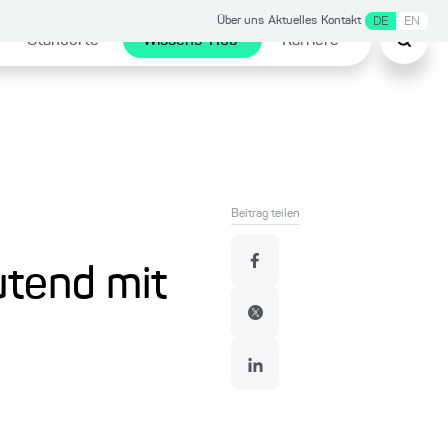
Über uns
Aktuelles
Kontakt
DE
EN
Standorte
Wissens-Hub
Karriere
Beitrag teilen
utend mit