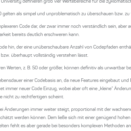
n University definieren grob vier Wertebereiche für die zyklomatis
 gelten als simpel und unproblematisch zu überschauen bzw. zu 
mplexeren Code dar, der zwar immer noch verständlich sein, aber a
arkeit bereits deutlich erschweren kann.
ode hin, der eine unüberschaubare Anzahl von Codepfaden enthä
bzw. überhaupt vollständig verstehen lässt.
 Werten, z. B. 50 oder größer, können definitiv als unwartbar b
 Lebensdauer einer Codebasis an, da neue Features eingebaut und
 immer neuer Code Einzug, wobei aber oft eine „kleine“ Änderu
 nicht zu rechtfertigen scheint.
 bei Änderungen immer weiter steigt, proportional mit der wachse
schätzt werden können. Dem ließe sich mit einer genügend hohen
lten fehlt es aber gerade bei besonders komplexen Methoden an T