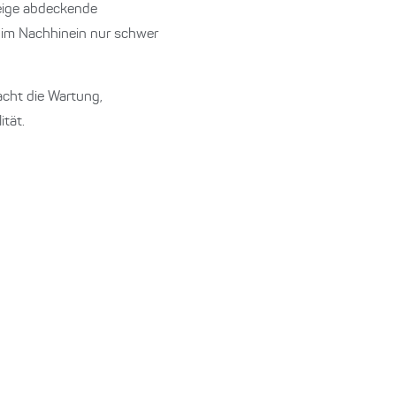
eige abdeckende
m im Nachhinein nur schwer
acht die Wartung,
ität.