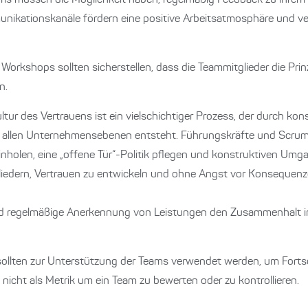
s müssen die Möglichkeit haben, regelmäßig Feedback zu ihrem
nikationskanäle fördern eine positive Arbeitsatmosphäre und ve
orkshops sollten sicherstellen, dass die Teammitglieder die Prin
n.
tur des Vertrauens ist ein vielschichtiger Prozess, der durch k
f allen Unternehmensebenen entsteht. Führungskräfte und Scrum
inholen, eine „offene Tür“-Politik pflegen und konstruktiven Umga
tgliedern, Vertrauen zu entwickeln und ohne Angst vor Konsequen
und regelmäßige Anerkennung von Leistungen den Zusammenhalt i
ollten zur Unterstützung der Teams verwendet werden, um Forts
icht als Metrik um ein Team zu bewerten oder zu kontrollieren.