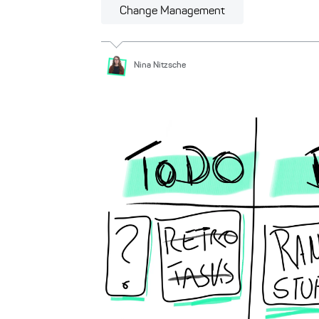
Change Management
Nina
Nitzsche