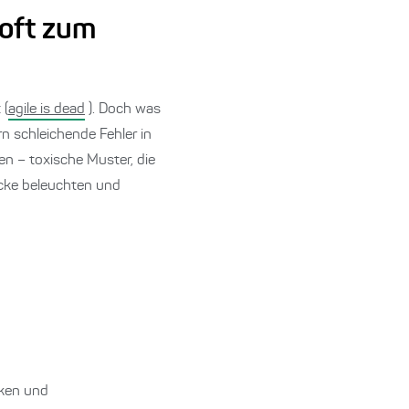
 oft zum
 (
agile is dead
). Doch was
rn schleichende Fehler in
en – toxische Muster, die
icke beleuchten und
rken und