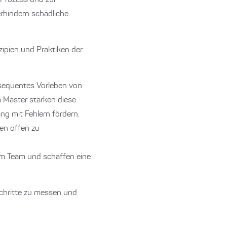
 Prozess und zur
rhindern schädliche
zipien und Praktiken der
onsequentes Vorleben von
 Master stärken diese
ng mit Fehlern fördern.
zen offen zu
m Team und schaffen eine
chritte zu messen und