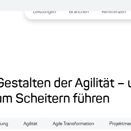
Leistungen
Branchen
Referenzen
estalten der Agilität –
um Scheitern führen
lung
Agilität
Agile Transformation
Projektm