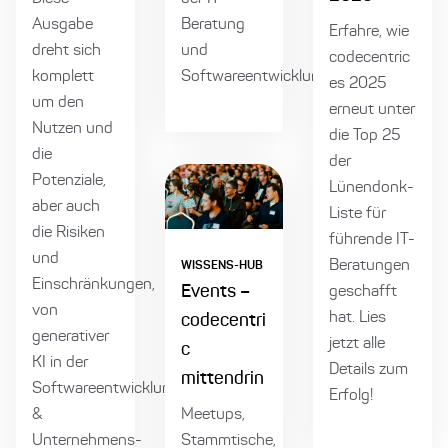
Ausgabe
Beratung
Erfahre, wie
dreht sich
und
codecentric
komplett
Softwareentwicklung.
es 2025
um den
erneut unter
Nutzen und
die Top 25
die
der
Potenziale,
Lünendonk-
aber auch
Liste für
die Risiken
führende IT-
und
Beratungen
WISSENS-HUB
Einschränkungen,
Events –
geschafft
von
hat. Lies
codecentri
generativer
jetzt alle
c
KI in der
Details zum
mittendrin
Softwareentwicklung
Erfolg!
&
Meetups,
Unternehmens-
Stammtische,