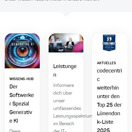
AKTUELLES
Leistunge
codecentri
n
c
WISSENS-HUB
Informiere
Der
weiterhin
dich über
Softwerke
unter den
unser
r Spezial
Top 25 der
umfassendes
Generativ
Lünendon
Leistungsspektrum
e KI
k-Liste
im Bereich
2025
Diese
der IT-