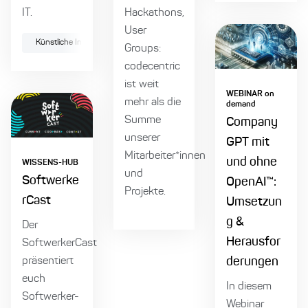
IT.
Hackathons,
User
Künstliche Intelligenz
Groups:
codecentric
ist weit
WEBINAR on
mehr als die
demand
Summe
Company
unserer
GPT mit
Mitarbeiter*innen
und ohne
WISSENS-HUB
und
Softwerke
OpenAI™:
Projekte.
rCast
Umsetzun
g &
Der
Herausfor
SoftwerkerCast
präsentiert
derungen
euch
In diesem
Softwerker-
Webinar