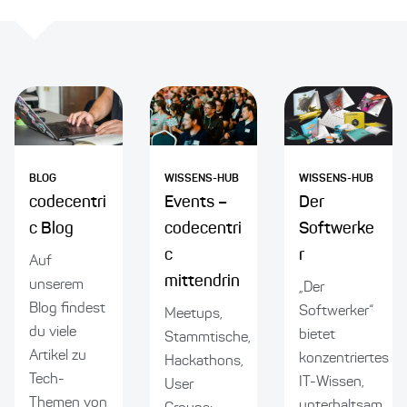
BLOG
WISSENS-HUB
WISSENS-HUB
codecentri
Events –
Der
c Blog
codecentri
Softwerke
c
r
Auf
mittendrin
unserem
„Der
Blog findest
Softwerker“
Meetups,
du viele
bietet
Stammtische,
Artikel zu
konzentriertes
Hackathons,
Tech-
IT-Wissen,
User
Themen von
unterhaltsam