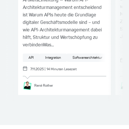
ArtikelsEinleitung — Warum API-
wir 
Architekturmanagement entscheidend
Mobi
ist Warum APIs heute die Grundlage
Zei
digitaler Geschäftsmodelle sind – und
Stan
wie API-Architekturmanagement dabei
Jahr
hilft, Struktur und Wertschöpfung zu
verbindenWas...
A
API
Integration
Softwarearchitektur
Projektm
7.11.2025
|
14
Minuten Lesezeit
René
Rother