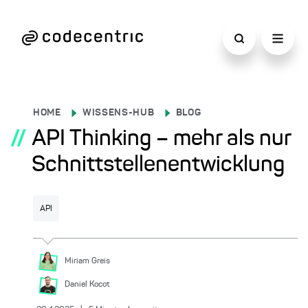
HOME
WISSENS-HUB
BLOG
//
API Thinking – mehr als nur
Schnittstellenentwicklung
API
Miriam
Greis
Daniel
Kocot