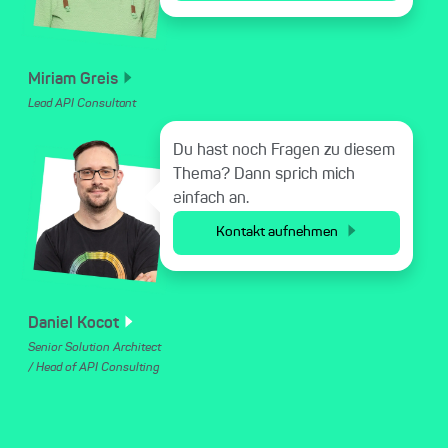
Miriam
Greis
Lead API Consultant
Du hast noch Fragen zu diesem
Thema? Dann sprich mich
einfach an.
Kontakt aufnehmen
Daniel
Kocot
Senior Solution Architect
/ Head of API Consulting