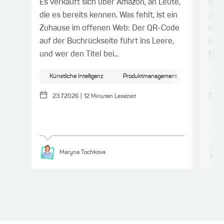
Es verkauft sich über Amazon, an Leute,
wir 
die es bereits kennen. Was fehlt, ist ein
„Wel
Zuhause im offenen Web: Der QR-Code
bes
auf der Buchrückseite führt ins Leere,
erke
und wer den Titel bei...
Eine
Künstliche Intelligenz
Produktmanagement
Frontend
In
23.7.2026
|
12
Minuten Lesezeit
Maryna
Tochkova