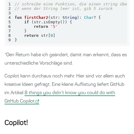
1
// schreibe eine Funktion, die einen string überg
2
// wenn der String leer ist, gib 5 zurück    
3
4
fun
firstChar2
(str: 
String
)
: 
Char
5
if
6
return
'5'
7
8
return
 str[
0
9
}
*Den Return habe ich geändert, damit man erkennt, dass es
unterschiedliche Vorschläge sind.
Copilot kann durchaus noch mehr. Hier sind vor allem auch
kreative Ideen gefragt. Eine kleine Auflistung liefert GitHub
im Artikel
8 things you didn’t know you could do with
GitHub Copilot
.
Copilot!