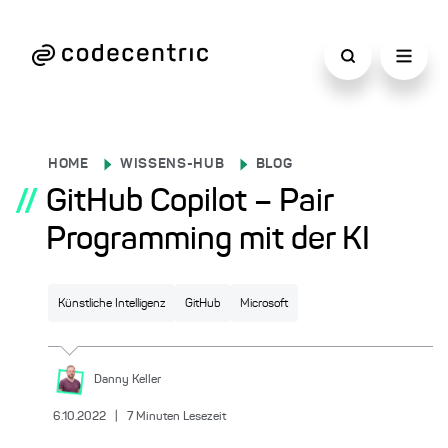
HOME
WISSENS-HUB
BLOG
//
GitHub Copilot – Pair
Programming mit der KI
Künstliche Intelligenz
GitHub
Microsoft
Danny
Keller
6.10.2022
|
7
Minuten Lesezeit