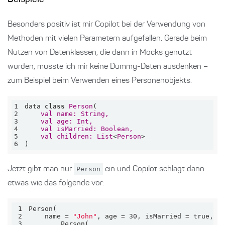
Besonders positiv ist mir Copilot bei der Verwendung von
Methoden mit vielen Parametern aufgefallen. Gerade beim
Nutzen von Datenklassen, die dann in Mocks genutzt
wurden, musste ich mir keine Dummy-Daten ausdenken –
zum Beispiel beim Verwenden eines Personenobjekts.
1
data 
class
Person
2
val
name: 
String
3
val
age: 
Int
4
val
isMarried: 
Boolean
5
val
children: 
List
<
Person
6
)
Jetzt gibt man nur
Person
ein und Copilot schlägt dann
etwas wie das folgende vor:
1
2
name
 = 
"John"
, 
age
 = 30, 
isMarried
 = 
true
, 
c
3