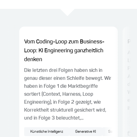
Vom Coding-Loop zum Business-
Prü
Loop: KI Engineering ganzheitlich
Anfa
denken
Libr
Prom
Die letzten drei Folgen haben sich in
Anw
genau dieser einen Schleife bewegt. Wir
die 
haben in Folge 1 die Marktbegriffe
Wer
sortiert (Context, Harness, Loop
eing
Engineering), in Folge 2 gezeigt, wie
ihre..
Korrektheit strukturell gesichert wird,
und in Folge 3 beleuchtet,...
L
Künstliche Intelligenz
Generative KI
Softwareentwickl