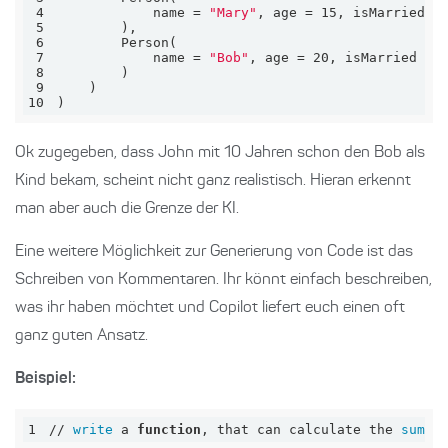
4
name
 = 
"Mary"
, 
age
 = 15, 
isMarried
 =
5
6
7
name
 = 
"Bob"
, 
age
 = 20, 
isMarried
 = 
8
9
10
)
Ok zugegeben, dass John mit 10 Jahren schon den Bob als
Kind bekam, scheint nicht ganz realistisch. Hieran erkennt
man aber auch die Grenze der KI.
Eine weitere Möglichkeit zur Generierung von Code ist das
Schreiben von Kommentaren. Ihr könnt einfach beschreiben,
was ihr haben möchtet und Copilot liefert euch einen oft
ganz guten Ansatz.
Beispiel:
1
// 
write
 a 
function
, that can calculate the 
sum
 o