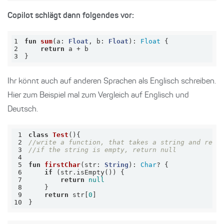
Copilot schlägt dann folgendes vor:
1
fun
sum
(a: 
Float
, b: 
Float
)
: 
Float
2
return
3
}
Ihr könnt auch auf anderen Sprachen als Englisch schreiben.
Hier zum Beispiel mal zum Vergleich auf Englisch und
Deutsch.
1
class
Test
2
//write a function, that takes a string and retu
3
//if the string is empty, return null    
4
5
fun
firstChar
(str: 
String
)
: 
Char
6
if
7
return
null
8
9
return
 str[
0
10
}