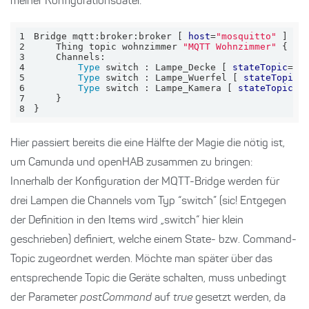
meiner Konfigurationsdatei:
1
Bridge mqtt:broker:broker [ 
host
=
"mosquitto"
2
    Thing topic wohnzimmer 
"MQTT Wohnzimmer"
3
4
 Type 
switch : Lampe_Decke [ 
stateTopic
=
"H
5
 Type 
switch : Lampe_Wuerfel [ 
stateTopic
=
6
 Type 
switch : Lampe_Kamera [ 
stateTopic
=
"
7
8
}
Hier passiert bereits die eine Hälfte der Magie die nötig ist,
um Camunda und openHAB zusammen zu bringen:
Innerhalb der Konfiguration der MQTT-Bridge werden für
drei Lampen die Channels vom Typ “switch” (sic! Entgegen
der Definition in den Items wird „switch“ hier klein
geschrieben) definiert, welche einem State- bzw. Command-
Topic zugeordnet werden. Möchte man später über das
entsprechende Topic die Geräte schalten, muss unbedingt
der Parameter
postCommand
auf
true
gesetzt werden, da