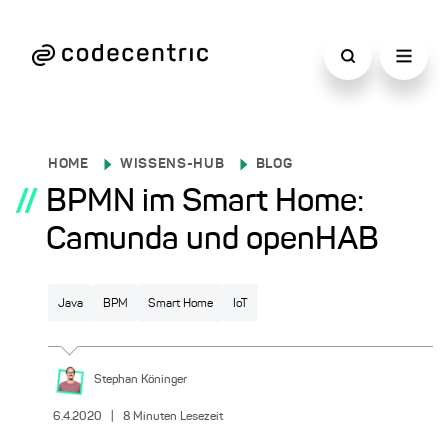
HOME
WISSENS-HUB
BLOG
//
BPMN im Smart Home:
Camunda und openHAB
Java
BPM
Smart Home
IoT
Stephan
Köninger
6.4.2020
|
8
Minuten Lesezeit