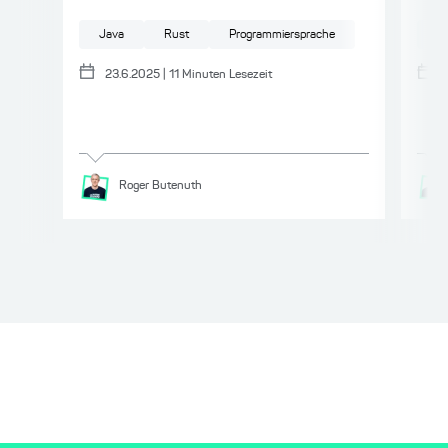
Java
Rust
Programmiersprache
Sp
23.6.2025
|
11
Minuten Lesezeit
Roger
Butenuth