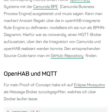
die Verknüpfung meines Smart Home-
openHAB
-
Systems mit der
Camunda BPE
(Camunda Business
Process Engine) ausgetestet und muss sagen: Kann man
machen! Anstatt Regeln über die in openHAB integrierte
Rule-Engine zu definieren, modelliere ich sie nun als BPMN-
Diagramm. Hierfür war es notwendig, einen MQTT-Broker
aufzusetzen, über den die Integration von Camunda und
openHAB realisiert werden konnte. Den entsprechenden
Source-Code kann man im
GitHub-Repository
finden.
OpenHAB und MQTT
Für mein Proof-of-Concept habe ich auf
Eclipse Mosquitto
als Message Broker zurückgegriffen, welches ich über
Docker laufen lasse.
1
version:
'3.5'