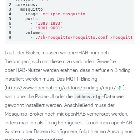
2
services:
3
mosquitto:
4
image:
eclipse-mosquitto
5
ports:
6
-
"1883:1883"
7
-
"9001:9001"
8
volumes:
9
-
./sh-mosquitto/mosquitto.conf:/mosquitto/
Läuft der Broker, müssen wir openHAB nur noch
“beibringen”, sich mit diesem zu verbinden. Gewiefte
openHAB-Nutzer werden erahnen, dass hierfür ein Binding
installiert werden muss. Das MQTT-Binding
(
https://www.openhab.org/addons/bindings/mqtt/
)
kann über die Paper-UI oder die
addons.cfg
-Datei wie
gewohnt installiert werden. Anschließend muss der
Mosquitto-Broker noch mit openHAB verheiratet werden,
indem man ihn als Thing konfiguriert. Da ich mein openHAB-
System über Dateien konfiguriere, folgt hier ein Auszug aus