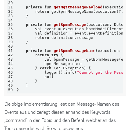
30
31
private
 fun 
getMqttMessagePayload
(execution:
32
return
 getBpmnMessageName(execution)?.sp
33
34
35
private
 fun 
getBpmnMessage
(execution: Delega
36
37
38
return
39
40
41
private
 fun 
getBpmnMessageName
(execution: De
42
return
try
43
44
45
        } 
catch
46
            logger().info(
"Cannot get the Messag
47
null
48
49
50
}
Die obige Implementierung liest den Message-Namen des
Events aus und zerlegt diesen anhand des Keywords
„command“ in den Topic und den Befehl, welcher an das
Topic gesendet wird. So wird bspw. aus