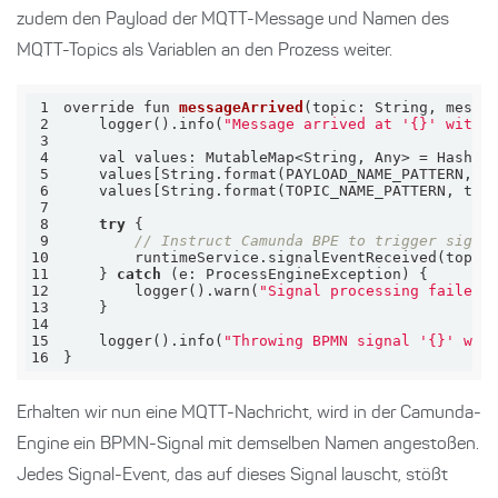
zudem den Payload der MQTT-Message und Namen des
MQTT-Topics als Variablen an den Prozess weiter.
1
override fun 
messageArrived
(topic: String, messa
2
    logger().info(
"Message arrived at '{}' with 
3
4
5
    values[String.format(PAYLOAD_NAME_PATTERN, t
6
    values[String.format(TOPIC_NAME_PATTERN, top
7
8
try
9
// Instruct Camunda BPE to trigger signa
10
11
    } 
catch
12
        logger().warn(
"Signal processing failed 
13
14
15
    logger().info(
"Throwing BPMN signal '{}' wid
16
}
Erhalten wir nun eine MQTT-Nachricht, wird in der Camunda-
Engine ein BPMN-Signal mit demselben Namen angestoßen.
Jedes Signal-Event, das auf dieses Signal lauscht, stößt