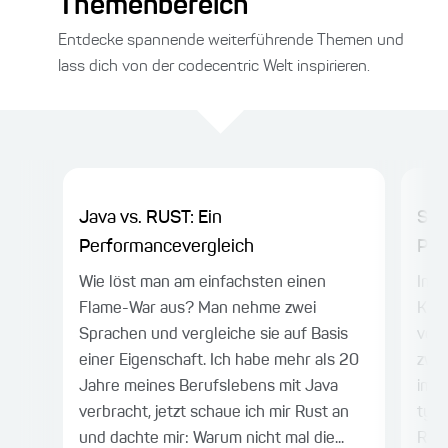
Themenbereich
Entdecke spannende weiterführende Themen und
lass dich von der codecentric Welt inspirieren.
Java vs. RUST: Ein
Spr
Performancevergleich
Proj
Wie löst man am einfachsten einen
Im e
Flame-War aus? Man nehme zwei
Komb
Sprachen und vergleiche sie auf Basis
vorg
einer Eigenschaft. Ich habe mehr als 20
zwei
Jahre meines Berufslebens mit Java
im B
verbracht, jetzt schaue ich mir Rust an
typs
und dachte mir: Warum nicht mal die...
REST