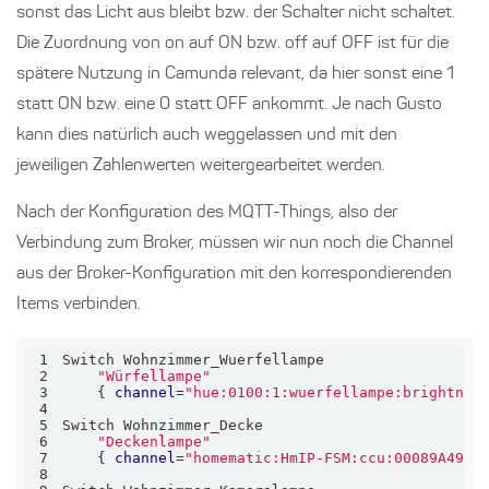
sonst das Licht aus bleibt bzw. der Schalter nicht schaltet.
Die Zuordnung von on auf ON bzw. off auf OFF ist für die
spätere Nutzung in Camunda relevant, da hier sonst eine 1
statt ON bzw. eine 0 statt OFF ankommt. Je nach Gusto
kann dies natürlich auch weggelassen und mit den
jeweiligen Zahlenwerten weitergearbeitet werden.
Nach der Konfiguration des MQTT-Things, also der
Verbindung zum Broker, müssen wir nun noch die Channel
aus der Broker-Konfiguration mit den korrespondierenden
Items verbinden.
1
2
"Würfellampe"
3
    { 
channel
=
"hue:0100:1:wuerfellampe:brightnes
4
5
6
"Deckenlampe"
7
    { 
channel
=
"homematic:HmIP-FSM:ccu:00089A4996
8