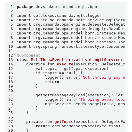
1
package
2
3
import
4
import
5
import
6
import
7
import
8
import
9
import
10
import
11
12
@Component
13
class
MqttThrowEvent
(
private
val
mqttService
: 
Mq
14
override fun 
execute
(execution: DelegateExec
15
16
if
 (topic == 
null
17
            logger().error(
"Not throwing any eve
18
return
19
20
21
22
            logger().info(
"Throwing event topic 
23
24
25
26
27
private
 fun 
getTopic
(execution: DelegateExec
28
return
 getBpmnMessageName(execution)?.sp
29