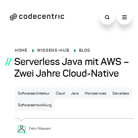
HOME
WISSENS-HUB
BLOG
//
Serverless Java mit AWS –
Zwei Jahre Cloud-Native
Softwarearchitektur
Cloud
Java
Microservices
Serverless
Softwareentwicklung
Felix
Massem