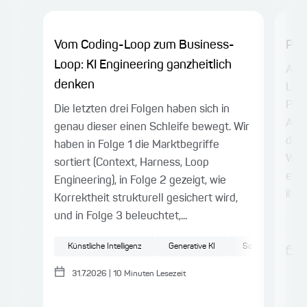
Vom Coding-Loop zum Business-
Prü
Loop: KI Engineering ganzheitlich
Anfa
denken
Libr
Prom
Die letzten drei Folgen haben sich in
Anw
genau dieser einen Schleife bewegt. Wir
die 
haben in Folge 1 die Marktbegriffe
Wer
sortiert (Context, Harness, Loop
eing
Engineering), in Folge 2 gezeigt, wie
ihre..
Korrektheit strukturell gesichert wird,
und in Folge 3 beleuchtet,...
L
Künstliche Intelligenz
Generative KI
Softwareentwickl
31.7.2026
|
10
Minuten Lesezeit