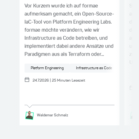
Vor Kurzem wurde ich auf formae
Seit
aufmerksam gemacht, ein Open-Source-
ame
IaC-Tool von Platform Engineering Labs.
die 
formae möchte verändern, wie wir
daru
Infrastructure as Code betreiben, und
amer
implementiert dabei andere Ansätze und
unab
Paradigmen aus als Terraform oder...
zule
US-a
Platform Engineering
Infrastructure as Code
Cloud
K
24.7.2026
|
25
Minuten Lesezeit
Waldemar
Schmalz