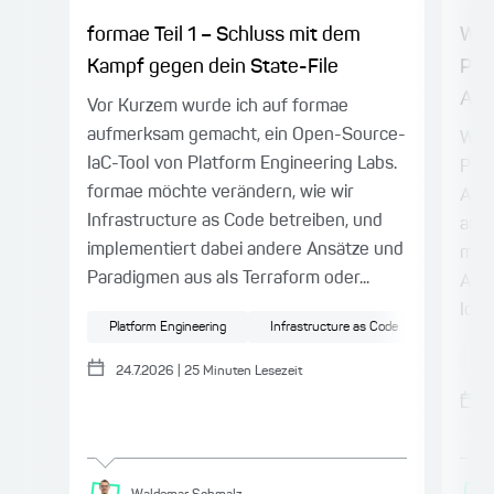
formae Teil 1 – Schluss mit dem
Wor
Kampf gegen dein State-File
Par
Agen
Vor Kurzem wurde ich auf formae
aufmerksam gemacht, ein Open-Source-
Work
IaC-Tool von Platform Engineering Labs.
Para
formae möchte verändern, wie wir
Age
Infrastructure as Code betreiben, und
auth
implementiert dabei andere Ansätze und
mit 
Paradigmen aus als Terraform oder...
API-
Iden
Platform Engineering
Infrastructure as Code
Cloud
IT
24.7.2026
|
25
Minuten Lesezeit