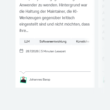
Work
Anwender zu wenden. Hintergrund war
Para
die Haltung der Maintainer, die KI-
Age
Werkzeugen gegenüber kritisch
auth
eingestellt sind und nicht möchten, dass
mit 
ihre...
API-
Iden
LLM
Softwareentwicklung
Künstliche Intelligenz
IT
28.7.2026
|
5
Minuten Lesezeit
Johannes
Barop