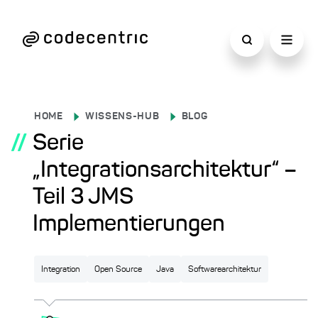
HOME
WISSENS-HUB
BLOG
//
Serie
„Integrationsarchitektur“ –
Teil 3 JMS
Implementierungen
Integration
Open Source
Java
Softwarearchitektur