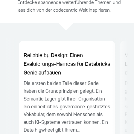
Entdecke spannende weiterführende Themen und
lass dich von der codecentric Welt inspirieren.
Reliable by Design: Einen
Vom
Evaluierungs-Harness für Databricks
Loo
Genie aufbauen
den
Die ersten beiden Teile dieser Serie
Die 
haben die Grundprinzipien gelegt. Ein
gena
Semantic Layer gibt Ihrer Organisation
habe
ein einheitliches, governance-gestütztes
sort
Vokabular, dem sowohl Menschen als
Engi
auch KI-Systeme vertrauen können. Ein
Korr
Data Flywheel gibt Ihrem...
und 