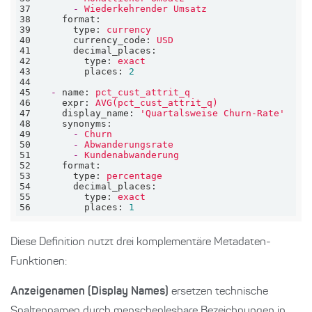
37
-
Wiederkehrender
Umsatz
38
format:
39
type:
currency
40
currency_code:
USD
41
decimal_places:
42
type:
exact
43
places:
2
44
45
-
name:
pct_cust_attrit_q
46
expr:
AVG(pct_cust_attrit_q)
47
display_name:
'Quartalsweise Churn-Rate'
48
synonyms:
49
-
Churn
50
-
Abwanderungsrate
51
-
Kundenabwanderung
52
format:
53
type:
percentage
54
decimal_places:
55
type:
exact
56
places:
1
Diese Definition nutzt drei komplementäre Metadaten-
Funktionen:
Anzeigenamen (Display Names)
ersetzen technische
Spaltennamen durch menschenlesbare Bezeichnungen in