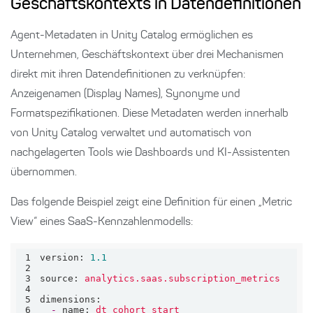
Geschäftskontexts in Datendefinitionen
Agent-Metadaten in Unity Catalog ermöglichen es
Unternehmen, Geschäftskontext über drei Mechanismen
direkt mit ihren Datendefinitionen zu verknüpfen:
Anzeigenamen (Display Names), Synonyme und
Formatspezifikationen. Diese Metadaten werden innerhalb
von Unity Catalog verwaltet und automatisch von
nachgelagerten Tools wie Dashboards und KI-Assistenten
übernommen.
Das folgende Beispiel zeigt eine Definition für einen „Metric
View“ eines SaaS-Kennzahlenmodells:
1
version:
1.1
2
3
source:
analytics.saas.subscription_metrics
4
5
dimensions:
6
-
name:
dt_cohort_start