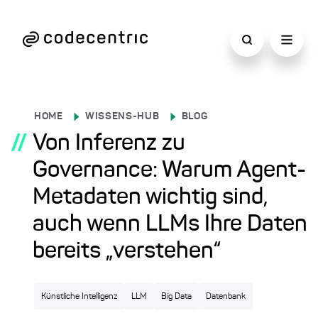
HOME
WISSENS-HUB
BLOG
//
Von Inferenz zu
Governance: Warum Agent-
Metadaten wichtig sind,
auch wenn LLMs Ihre Daten
bereits „verstehen“
Künstliche Intelligenz
LLM
Big Data
Datenbank