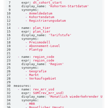
7
expr:
dt_cohort_start
8
display_name:
'Kohorten-Startdatum'
9
synonyms:
10
-
Anmeldedatum
11
-
Kohortendatum
12
-
Registrierungsdatum
13
14
-
name:
plan_tier
15
expr:
plan_tier
16
display_name:
'Tarifstufe'
17
synonyms:
18
-
Preismodell
19
-
Abonnement-Level
20
-
Plantyp
21
22
-
name:
region_code
23
expr:
region_code
24
display_name:
'Region'
25
synonyms:
26
-
Geografie
27
-
Markt
28
-
Verkaufsgebiet
29
30
measures:
31
-
name:
rev_mrr_usd
32
expr:
SUM(rev_mrr_usd)
33
display_name:
'Monatlich wiederkehrender Ums
34
synonyms:
35
-
MRR
36
-
Monatlicher
Umsatz