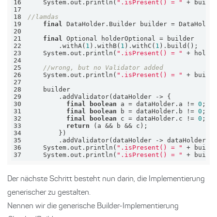
16
    System.out.println(
".isPresent() = "
 + build
17
18
//lamdas
19
final
20
21
final
22
        .withA(
1
).withB(
1
).withC(
1
23
    System.out.println(
".isPresent() = "
24
25
//wrong, but no Validator added
26
    System.out.println(
".isPresent() = "
 + build
27
28
29
30
final
boolean
 a = dataHolder.a != 
0
31
final
boolean
 b = dataHolder.b != 
0
32
final
boolean
 c = dataHolder.c != 
0
33
return
34
35
        .addValidator(dataHolder -> dataHolder.a
36
    System.out.println(
".isPresent() = "
 + build
37
    System.out.println(
".isPresent() = "
 + build
Der nächste Schritt besteht nun darin, die Implementierung
generischer zu gestalten.
Nennen wir die generische Builder-Implementierung