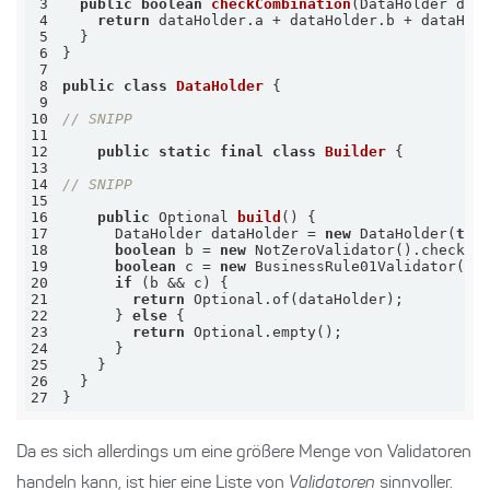
3
public
boolean
checkCombination
(DataHolder dat
4
return
 dataHolder.a + dataHolder.b + dataHol
5
6
7
8
public
class
DataHolder
9
10
// SNIPP
11
12
public
static
final
class
Builder
13
14
// SNIPP
15
16
public
 Optional 
build
()
17
      DataHolder dataHolder = 
new
 DataHolder(
thi
18
boolean
 b = 
new
19
boolean
 c = 
new
20
if
21
return
22
      } 
else
23
return
24
25
26
27
}
Da es sich allerdings um eine größere Menge von Validatoren
handeln kann, ist hier eine Liste von
Validatoren
sinnvoller.