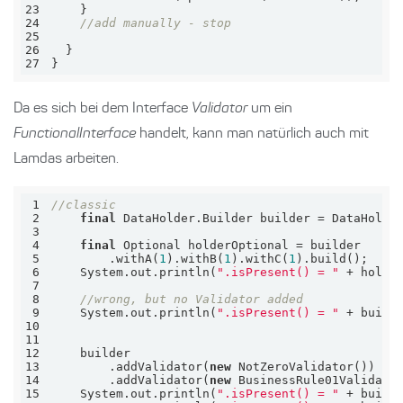
23
24
//add manually - stop
25
26
27
}
Da es sich bei dem Interface
Validator
um ein
FunctionalInterface
handelt, kann man natürlich auch mit
Lamdas arbeiten.
1
//classic
2
final
3
4
final
5
        .withA(
1
).withB(
1
).withC(
1
6
    System.out.println(
".isPresent() = "
7
8
//wrong, but no Validator added
9
    System.out.println(
".isPresent() = "
 + build
10
11
12
13
        .addValidator(
new
14
        .addValidator(
new
15
    System.out.println(
".isPresent() = "
 + build