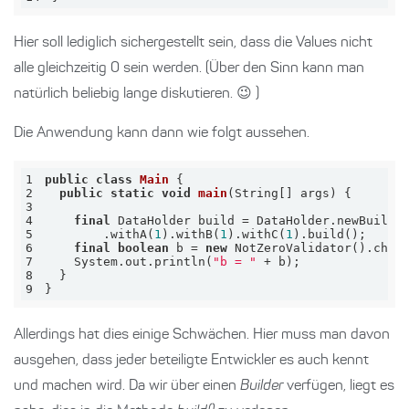
Hier soll lediglich sichergestellt sein, dass die Values nicht
alle gleichzeitig 0 sein werden. (Über den Sinn kann man
natürlich beliebig lange diskutieren. 😉 )
Die Anwendung kann dann wie folgt aussehen.
1
public
class
Main
2
public
static
void
main
(String[] args)
3
4
final
5
        .withA(
1
).withB(
1
).withC(
1
6
final
boolean
 b = 
new
7
    System.out.println(
"b = "
8
9
}
Allerdings hat dies einige Schwächen. Hier muss man davon
ausgehen, dass jeder beteiligte Entwickler es auch kennt
und machen wird. Da wir über einen
Builder
verfügen, liegt es