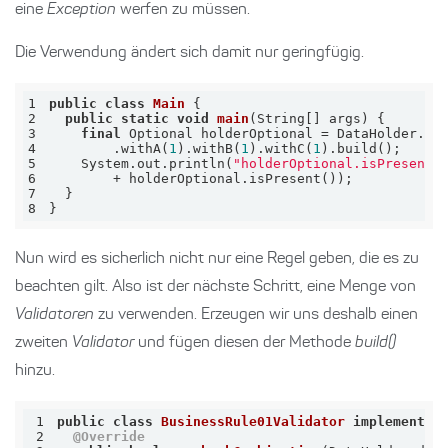
eine
Exception
werfen zu müssen.
Die Verwendung ändert sich damit nur geringfügig.
1
public
class
Main
2
public
static
void
main
(String[] args)
3
final
4
        .withA(
1
).withB(
1
).withC(
1
5
    System.out.println(
"holderOptional.isPresent(
6
7
8
}
Nun wird es sicherlich nicht nur eine Regel geben, die es zu
beachten gilt. Also ist der nächste Schritt, eine Menge von
Validatoren
zu verwenden. Erzeugen wir uns deshalb einen
zweiten
Validator
und fügen diesen der Methode
build()
hinzu.
1
public
class
BusinessRule01Validator
implements
2
@Override