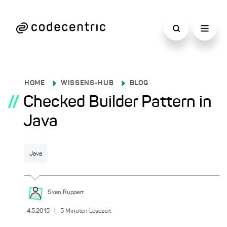
HOME
WISSENS-HUB
BLOG
//
Checked Builder Pattern in
Java
Java
Sven
Ruppert
4.5.2015
|
5
Minuten Lesezeit