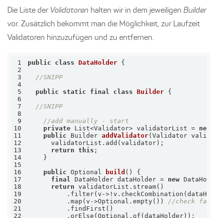
Die Liste der
Validatoren
halten wir in dem jeweiligen
Builder
vor. Zusätzlich bekommt man die Möglichkeit, zur Laufzeit
Validatoren hinzuzufügen und zu entfernen.
1
public
class
DataHolder
2
3
//SNIPP
4
5
public
static
final
class
Builder
6
7
//SNIPP
8
9
//add manually - start
10
private
 List<Validator> validatorList = 
new
11
public
 Builder 
addValidator
(Validator valida
12
13
return
this
14
15
16
public
 Optional 
build
()
17
final
 DataHolder dataHolder = 
new
 DataHold
18
return
19
20
          .map(v->Optional.empty()) 
//check fals
21
22