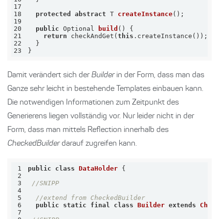
17
18
protected
abstract
 T 
createInstance
()
19
20
public
 Optional 
build
()
21
return
 checkAndGet(
this
22
23
}
Damit verändert sich der
Builder
in der Form, dass man das
Ganze sehr leicht in bestehende Templates einbauen kann.
Die notwendigen Informationen zum Zeitpunkt des
Generierens liegen vollständig vor. Nur leider nicht in der
Form, dass man mittels Reflection innerhalb des
CheckedBuilder
darauf zugreifen kann.
1
public
class
DataHolder
2
3
//SNIPP
4
5
//extend from CheckedBuilder
6
public
static
final
class
Builder
extends
Chec
7