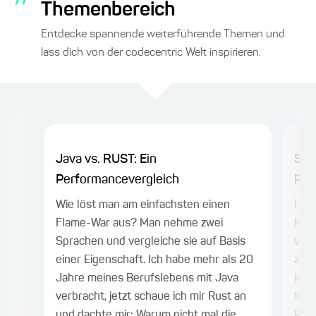
Themenbereich
Entdecke spannende weiterführende Themen und
lass dich von der codecentric Welt inspirieren.
Java vs. RUST: Ein
Spr
Performancevergleich
Proj
Wie löst man am einfachsten einen
Im e
Flame-War aus? Man nehme zwei
Komb
Sprachen und vergleiche sie auf Basis
vorg
einer Eigenschaft. Ich habe mehr als 20
zwei
Jahre meines Berufslebens mit Java
im B
verbracht, jetzt schaue ich mir Rust an
typs
und dachte mir: Warum nicht mal die...
REST