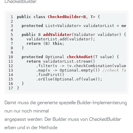
CheckedBuilder
.
1
public
class
CheckedBuilder
<
B
, 
T
> 
2
3
protected
 List<Validator> validatorList = 
new
4
5
public
 B 
addValidator
(Validator validator)
6
7
return
 (B) 
this
8
9
10
protected
 Optional 
checkAndGet
(T value)
11
return
12
13
        .map(v -> Optional.empty()) 
//check fals
14
15
16
17
}
Damit muss die generierte spezielle Builder-Implementierung
nun nur noch minimal
angepasst werden. Der Builder muss von
CheckedBuilder
erben und in der Methode