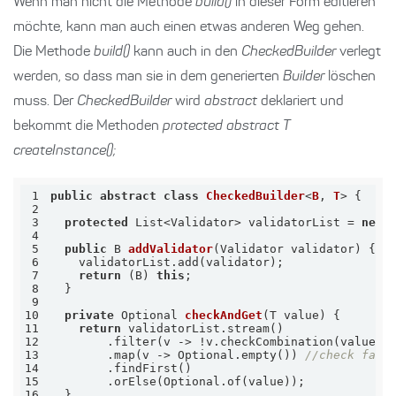
Wenn man nicht die Methode
build()
in dieser Form editieren
möchte, kann man auch einen etwas anderen Weg gehen.
Die Methode
build()
kann auch in den
CheckedBuilder
verlegt
werden, so dass man sie in dem generierten
Builder
löschen
muss. Der
CheckedBuilder
wird
abstract
deklariert und
bekommt die Methoden
protected abstract T
createInstance();
1
public
abstract
class
CheckedBuilder
<
B
, 
T
> 
2
3
protected
 List<Validator> validatorList = 
new
4
5
public
 B 
addValidator
(Validator validator)
6
7
return
 (B) 
this
8
9
10
private
 Optional 
checkAndGet
(T value)
11
return
12
13
        .map(v -> Optional.empty()) 
//check fals
14
15
16