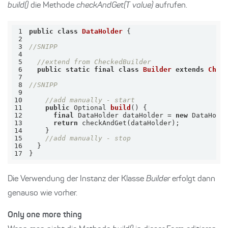
build()
die Methode
checkAndGet(T value)
aufrufen.
1
public
class
DataHolder
2
3
//SNIPP
4
5
//extend from CheckedBuilder
6
public
static
final
class
Builder
extends
Chec
7
8
//SNIPP
9
10
//add manually - start
11
public
 Optional 
build
()
12
final
 DataHolder dataHolder = 
new
 DataHold
13
return
14
15
//add manually - stop
16
17
}
Die Verwendung der Instanz der Klasse
Builder
erfolgt dann
genauso wie vorher.
Only one more thing