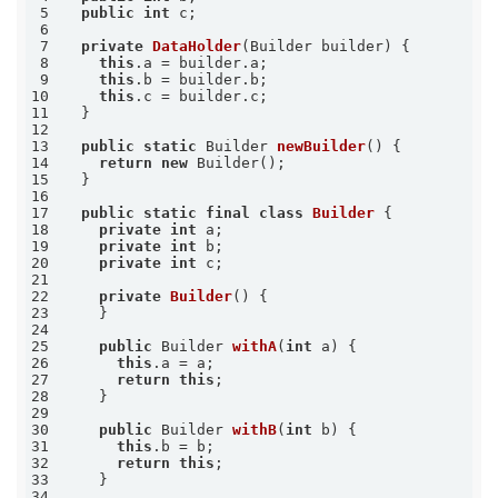
5
public
int
6
7
private
DataHolder
(Builder builder)
8
this
9
this
10
this
11
12
13
public
static
 Builder 
newBuilder
()
14
return
new
15
16
17
public
static
final
class
Builder
18
private
int
19
private
int
20
private
int
21
22
private
Builder
()
23
24
25
public
 Builder 
withA
(
int
 a)
26
this
27
return
this
28
29
30
public
 Builder 
withB
(
int
 b)
31
this
32
return
this
33
34