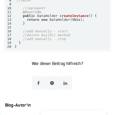
8
//SNIPP
9
10
//implement
11
@Override
12
public
 DataHolder 
createInstance
()
13
return
new
 DataHolder(
this
14
15
16
//add manually - start
17
//delete build() method
18
//add manually - stop
19
20
}
War dieser Beitrag hilfreich?
Blog-Autor*in