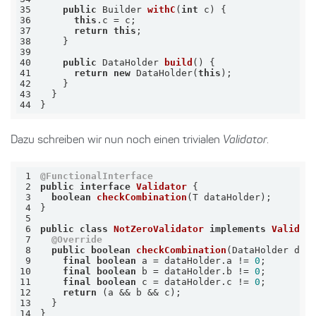
35
public
 Builder 
withC
(
int
 c)
36
this
37
return
this
38
39
40
public
 DataHolder 
build
()
41
return
new
 DataHolder(
this
42
43
44
}
Dazu schreiben wir nun noch einen trivialen
Validator
.
1
@FunctionalInterface
2
public
interface
Validator
3
boolean
checkCombination
(T dataHolder)
4
5
6
public
class
NotZeroValidator
implements
Validat
7
@Override
8
public
boolean
checkCombination
(DataHolder dat
9
final
boolean
 a = dataHolder.a != 
0
10
final
boolean
 b = dataHolder.b != 
0
11
final
boolean
 c = dataHolder.c != 
0
12
return
13
14
}