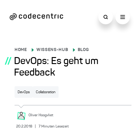
HOME
WISSENS-HUB
BLOG
//
DevOps: Es geht um
Feedback
DevOps
Collaboration
Oliver
Hoogvliet
20.2.2018
|
7
Minuten Lesezeit