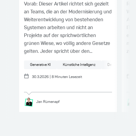
Vorab: Dieser Artikel richtet sich gezielt
Resi
an Teams, die an der Modernisierung und
Waru
Weiterentwicklung von bestehenden
Auto
Systemen arbeiten und nicht an
IT-L
Projekte auf der sprichwörtlichen
ein
grünen Wiese, wo völlig andere Gesetze
möch
gelten. Jeder spricht über den...
zu b
Generative KI
Künstliche Intelligenz
DevOps
Te
Re
30.3.2026
|
8
Minuten Lesezeit
Jan
Rümenapf