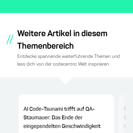
Weitere Artikel in diesem
//
Themenbereich
Entdecke spannende weiterführende Themen und
lass dich von der codecentric Welt inspirieren.
AI Code-Tsunami trifft auf QA-
Resi
Staumauer: Das Ende der
Sof
eingependelten Geschwindigkeit
KI-Z