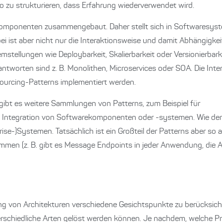
o zu strukturieren, dass Erfahrung wiederverwendet wird.
ponenten zusammengebaut. Daher stellt sich in Softwaresystem
ist aber nicht nur die Interaktionsweise und damit Abhängigke
tellungen wie Deploybarkeit, Skalierbarkeit oder Versionierbarkei
eantworten sind z. B. Monolithen, Microservices oder SOA. Die In
sourcing-Patterns implementiert werden.
ibt es weitere Sammlungen von Patterns, zum Beispiel für
ie Integration von Softwarekomponenten oder -systemen. Wie de
rise-)Systemen. Tatsächlich ist ein Großteil der Patterns aber so 
en (z. B. gibt es Message Endpoints in jeder Anwendung, die AP
ng von Architekturen verschiedene Gesichtspunkte zu berücksicht
terschiedliche Arten gelöst werden können. Je nachdem, welche 