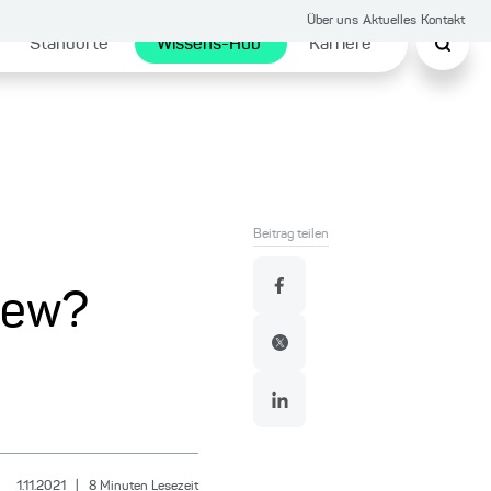
Über uns
Aktuelles
Kontakt
Standorte
Wissens-Hub
Karriere
Beitrag teilen
view?
1.11.2021
|
8
Minuten Lesezeit