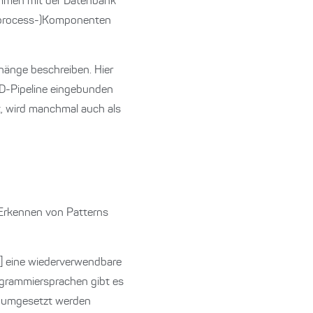
ammen mit der Datenbank
n process-)Komponenten
änge beschreiben. Hier
/CD-Pipeline eingebunden
et, wird manchmal auch als
 Erkennen von Patterns
…] eine wiederverwendbare
ogrammiersprachen gibt es
e umgesetzt werden