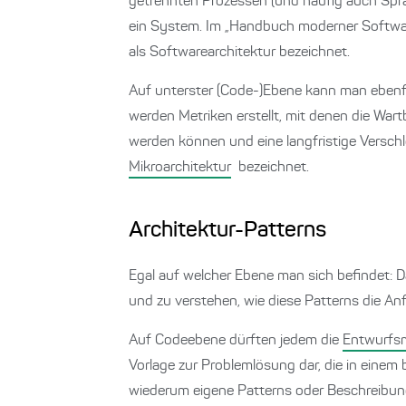
getrennten Prozessen (und häufig auch Spr
ein System. Im „Handbuch moderner Softwa
als Softwarearchitektur bezeichnet.
Auf unterster (Code-)Ebene kann man ebenf
werden Metriken erstellt, mit denen die War
werden können und eine langfristige Verschle
Mikroarchitektur
bezeichnet.
Architektur-Patterns
Egal auf welcher Ebene man sich befindet: D
und zu verstehen, wie diese Patterns die An
Auf Codeebene dürften jedem die
Entwurfs
Vorlage zur Problemlösung dar, die in eine
wiederum eigene Patterns oder Beschreibung