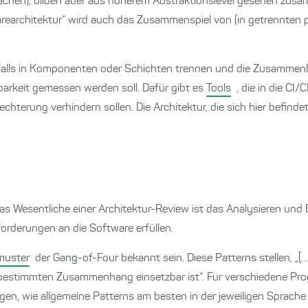
achen), bilden aber aus höherem Abstraktionslevel gesehen zus
rearchitektur“ wird auch das Zusammenspiel von (in getrennte
alls in Komponenten oder Schichten trennen und die Zusammenh
tbarkeit gemessen werden soll. Dafür gibt es
Tools
, die in die CI
chterung verhindern sollen. Die Architektur, die sich hier befind
as Wesentliche einer Architektur-Review ist das Analysieren und
forderungen an die Software erfüllen.
muster
der Gang-of-Four bekannt sein. Diese Patterns stellen, „[
m bestimmten Zusammenhang einsetzbar ist“. Für verschiedene Pr
en, wie allgemeine Patterns am besten in der jeweiligen Sprach