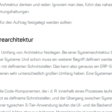
Architektur denken und reden. Ignoriert man dies, führt das nahe
rtungshaltungen.
für den Auftrag festgelegt werden sollten:
rearchitektur
 Umfang von Architektur festlegen. Bei einer Systemarchitektur b
 Systeme. Und schon muss ein weiterer Begriff definiert werden:
 mit definierten Schnittstellen. Das kann also genauso ein ERP-S
 einen sehr unterschiedlich großen Umfang haben. Eine Systemar
die Code-Komponenten, die i. d. R. innerhalb eines Prozesses lauf
bt es definierte Schnittstellen, und der Übergang zwischen Syst
In einer typischen 3-Tier-Anwendung laufen die UI- und die Back