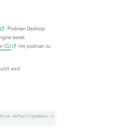
. Podman Desktop
gine bereit.
r-CLI
mit podman zu
utzt wird,
hine-default/podman-root.sock"