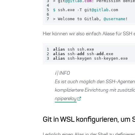
3
> git
@gitlab
.
com:
4
5
$ 
ssh.exe -T git
@gitlab
6
7
> Welcome to Gitlab, 
@username
!
Hier können wir also einfach Aliase für SSH e
1
alias
2
alias
 ssh-
add
 ssh-
add
3
alias
 ssh-keygen ssh-keygen.exe
ℹ | INFO
Es ist auch möglich den SSH-Agenten
kompliziertere Einrichtung mit zusätz
npiperelay
Git in WSL konfigurieren, u