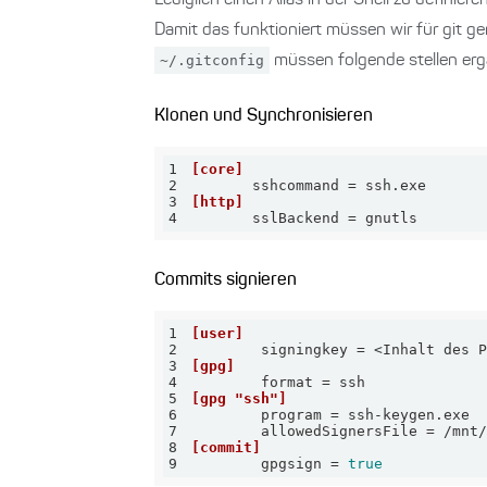
Lediglich einen Alias in der Shell zu definiere
Damit das funktioniert müssen wir für git 
~/.gitconfig
müssen folgende stellen erg
Klonen und Synchronisieren
1
[core]
2
sshcommand
3
[http]
4
sslBackend
 = gnutls
Commits signieren
1
[user]
2
signingkey
3
[gpg]
4
format
5
[gpg "ssh"]
6
program
7
allowedSignersFile
8
[commit]
9
gpgsign
 = 
true