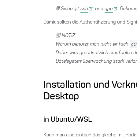
🌐| Siehe git
ssh
und
gpg
Dokument
Damit sollten die Authentifizierung und S
🗒️| NOTIZ
Warum benutzt man nicht einfach
gi
Daher wird grundsätzlich empfohlen di
Dateisystemüberwachung stark verla
Installation und Ver
Desktop
in Ubuntu/WSL
Kann man also einfach das gleiche mit Podm