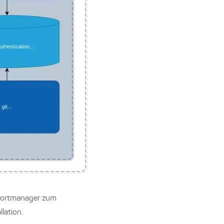
wortmanager zum
llation.