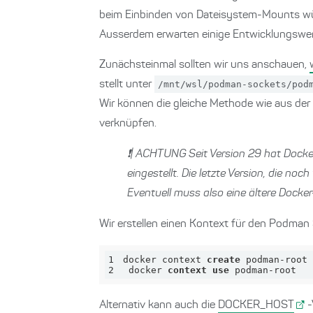
beim Einbinden von Dateisystem-Mounts w
Ausserdem erwarten einige Entwicklungswer
Zunächsteinmal sollten wir uns anschauen,
stellt unter
/mnt/wsl/podman-sockets/pod
Wir können die gleiche Methode wie aus d
verknüpfen.
❗| ACHTUNG Seit Version 29 hat Docker
eingestellt. Die letzte Version, die noc
Eventuell muss also eine ältere Docker-
Wir erstellen einen Kontext für den Podman 
1
docker context 
create
 podman-root 
2
 docker 
context
use
 podman-root
Alternativ kann auch die
DOCKER_HOST
-