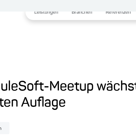
Leistungen
Branchen
Referenzen
uleSoft-Meetup wächst
ten Auflage
n