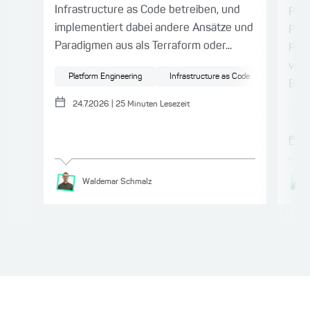
Infrastructure as Code betreiben, und
Prob
implementiert dabei andere Ansätze und
Pro
Paradigmen aus als Terraform oder...
Prod
von 
Platform Engineering
Infrastructure as Code
Cloud
Benc
24.7.2026
|
25
Minuten Lesezeit
A
Waldemar
Schmalz