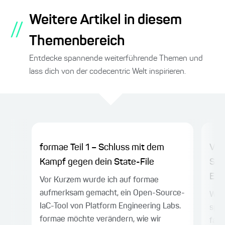
Weitere Artikel in diesem
//
Themenbereich
Entdecke spannende weiterführende Themen und
lass dich von der codecentric Welt inspirieren.
formae Teil 1 – Schluss mit dem
Vom
Kampf gegen dein State-File
Spa
Evol
Vor Kurzem wurde ich auf formae
aufmerksam gemacht, ein Open-Source-
Wer 
IaC-Tool von Platform Engineering Labs.
spri
formae möchte verändern, wie wir
fast